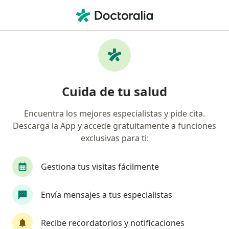
Men
¿Qué estás buscando?
Página De Inicio
Enfermedades
Hernia Discal
Hernia discal - Información,
Cuida de tu salud
expertos y preguntas frecuentes
Encuentra los mejores especialistas y pide cita.
Nombres alternativos: Hernia de disco
Descarga la App y accede gratuitamente a funciones
intervertebral, hernia de disco (hernia discal).
exclusivas para ti:
Gestiona tus visitas fácilmente
Información
Pregunta al Experto
Envía mensajes a tus especialistas
Recibe recordatorios y notificaciones