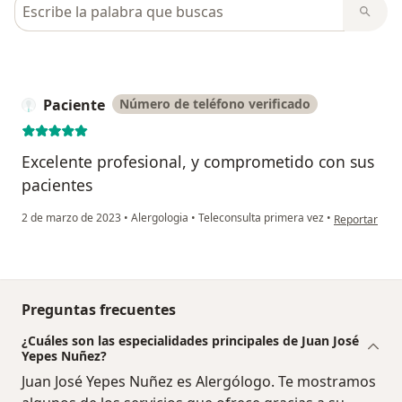
Busca en opiniones
Paciente
Número de teléfono verificado
Excelente profesional, y comprometido con sus
pacientes
en opinión de
2 de marzo de 2023
•
Alergologia
•
Teleconsulta primera vez
•
Reportar
Preguntas frecuentes
¿Cuáles son las especialidades principales de Juan José
Yepes Nuñez?
Juan José Yepes Nuñez es Alergólogo. Te mostramos