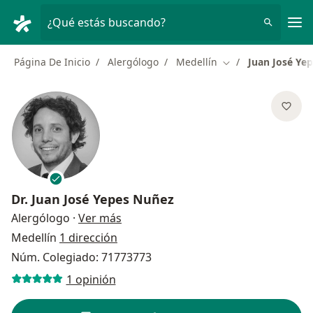
Men
¿Qué estás buscando?
Página De Inicio
Alergólogo
Medellín
Juan José Ye
Cambiar de ciudad
Dr.
Juan José Yepes Nuñez
sobre las especializaciones
Alergólogo
·
Ver más
Medellín
1 dirección
Núm. Colegiado: 71773773
1 opinión