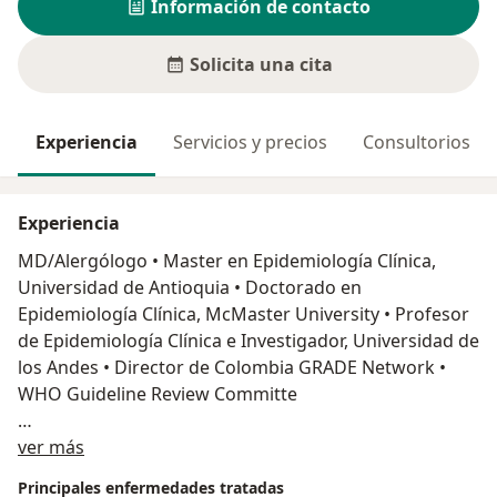
Información de contacto
Solicita una cita
Experiencia
Servicios y precios
Consultorios
Experiencia
MD/Alergólogo • Master en Epidemiología Clínica,
Universidad de Antioquia • Doctorado en
Epidemiología Clínica, McMaster University • Profesor
de Epidemiología Clínica e Investigador, Universidad de
los Andes • Director de Colombia GRADE Network •
WHO Guideline Review Committe
Acerca de mí
Profesor de Epidemiología Clínica de la Universidad de
ver más
Los Andes, Alergólogo y Magíster en Epidemiología
Principales enfermedades tratadas