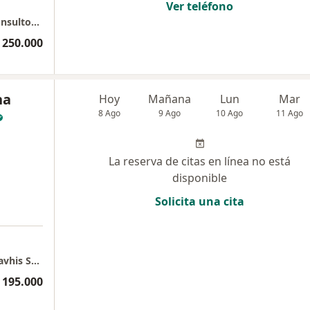
Ver teléfono
aura Salud Femenina SALUD Y SERVICIOS consultorio 1412
 250.000
na
Hoy
Mañana
Lun
Mar
8 Ago
9 Ago
10 Ago
11 Ago
La reserva de citas en línea no está
disponible
Solicita una cita
Consulta de ginecología y obstetricia Dra Mavhis Sabalza.
 195.000