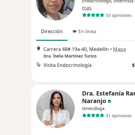
Endocrinólogo, Internista
más
53 opiniones
Dirección
En línea
Carrera 48# 19a-40, Medellín
•
Mapa
Dra. Delia Martínez Turizo
Visita Endocrinología
$
Dra. Estefanía Ra
Naranjo
Ginecóloga
31 opiniones