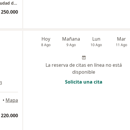
Consulta privada - Torre Medica Comedal. ciudad del Rio
 250.000
Hoy
Mañana
Lun
Mar
8 Ago
9 Ago
10 Ago
11 Ago
La reserva de citas en línea no está
disponible
Solicita una cita
3
ellín
•
Mapa
 220.000