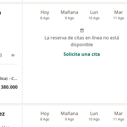
a
Hoy
Mañana
Lun
Mar
8 Ago
9 Ago
10 Ago
11 Ago
La reserva de citas en línea no está
disponible
Solicita una cita
3
En línea
Clinica Medellín Sede Poblado Ph (Torre Médica) - Calle 7 # 32-290 Consultorio 515 - Medellín
 380.000
ez
Hoy
Mañana
Lun
Mar
8 Ago
9 Ago
10 Ago
11 Ago