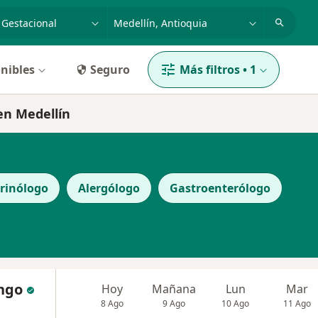
dad, enfermedad o nombre
p. ej. Bogotá
nibles
Seguro
Más filtros
•
1
en Medellín
rinólogo
Alergólogo
Gastroenterólogo
ango
Hoy
Mañana
Lun
Mar
8 Ago
9 Ago
10 Ago
11 Ago