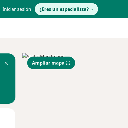
Iniciar sesión
¿Eres un especialista?
Ampliar mapa
Mié
Jue
Vie
12 Ago
13 Ago
14 Ago