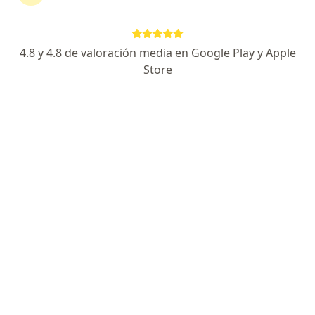
4.8 y 4.8 de valoración media en Google Play y Apple
Store
Dr. Guillermo Palacio
·
Ver más
Alergólogo, Pediatra, Neumólogo
251 opiniones
Dirección
En línea
CALLE 70 B 39 105, Barranquilla
•
Mapa
Consultorio privado
Visita Alergia, Asma e Inmunología
$ 300.000
Este especialista no ofrece reserva de cita en línea en esta dirección.
Solicita una cita