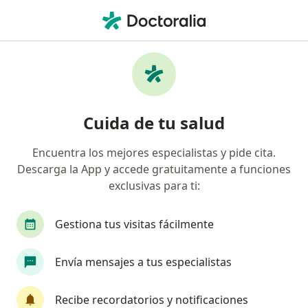
Men
Alergólogo
Filtros
Seguro
Mapa
Alergólogos
Cuida de tu salud
Encuentra los mejores especialistas y pide cita.
Elige la ciudad en la que buscas al especialista
Descarga la App y accede gratuitamente a funciones
Cali
Medellín
Bogotá
exclusivas para ti:
Barranquilla
Pereira
Ver más
Gestiona tus visitas fácilmente
Envía mensajes a tus especialistas
Recibe recordatorios y notificaciones