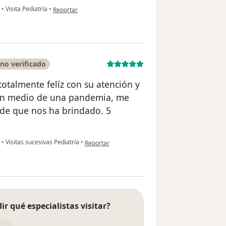
en opinión del usuario Claudia ara
s
•
Visita Pediatría
•
Reportar
no verificado
otalmente felíz con su atención y
en medio de una pandemia, me
nde que nos ha brindado. 5
en opinión del usuario Estefania Restrepo
s
•
Visitas sucesivas Pediatría
•
Reportar
ir qué especialistas visitar?