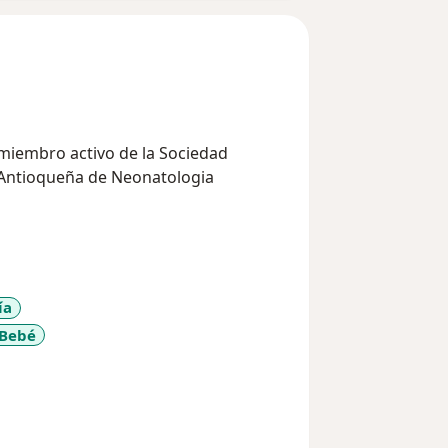
 miembro activo de la Sociedad
n Antioqueña de Neonatologia
ía
 Bebé
y_sr_more_diseases