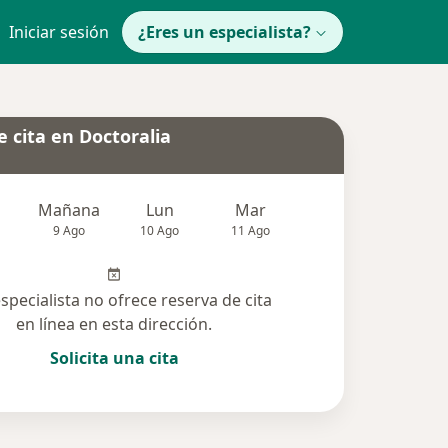
Iniciar sesión
¿Eres un especialista?
 cita en Doctoralia
Mañana
Lun
Mar
Mié
Jue
9 Ago
10 Ago
11 Ago
12 Ago
13 Ag
especialista no ofrece reserva de cita
en línea en esta dirección.
Solicita una cita
olucionadas (16)