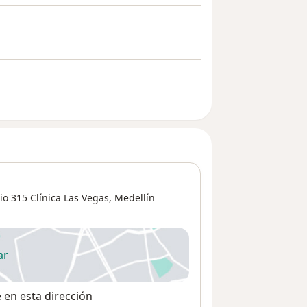
io 315 Clínica Las Vegas,
Medellín
ar
 abre en una nueva pestaña
e en esta dirección