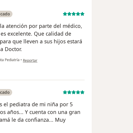
icado
 la atención por parte del médico,
es excelente. Que calidad de
ara que lleven a sus hijos estará
a Doctor.
en opinión del usuario Paula Rivas
ita Pediatría
•
Reportar
icado
s el pediatra de mi niña por 5
os años... Y cuenta con una gran
má le da confianza... Muy