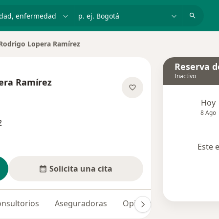
dad, enfermedad o nombre
p. ej. Bogotá
Rodrigo Lopera Ramírez
e ciudad
Reserva de
Inactivo
era Ramírez
las especializaciones
Hoy
8 Ago
2
Este 
Solicita una cita
nsultorios
Aseguradoras
Opiniones (5)
Dudas s