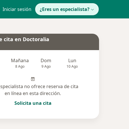
Iniciar sesión
¿Eres un especialista?
 cita en Doctoralia
Mañana
Dom
Lun
Mar
Mié
8 Ago
9 Ago
10 Ago
11 Ago
12 Ag
especialista no ofrece reserva de cita
en línea en esta dirección.
Solicita una cita