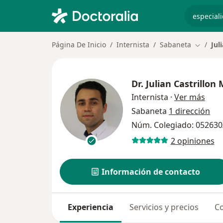
especiali
Página De Inicio
Internista
Sabaneta
Jul
Cambiar
Dr.
Julian Castrillon
sobr
Internista
·
Ver más
Sabaneta
1 dirección
Núm. Colegiado: 052630
2 opiniones
Información de contacto
Experiencia
Servicios y precios
Co