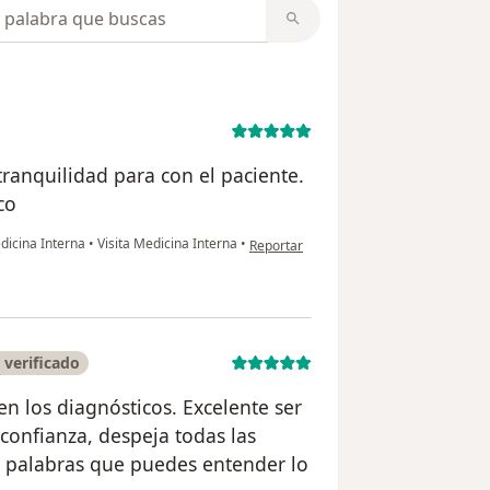
opiniones
tranquilidad para con el paciente.
co
en opinión del usuario Lina V
edicina Interna
•
Visita Medicina Interna
•
Reportar
verificado
n los diagnósticos. Excelente ser
confianza, despeja todas las
on palabras que puedes entender lo