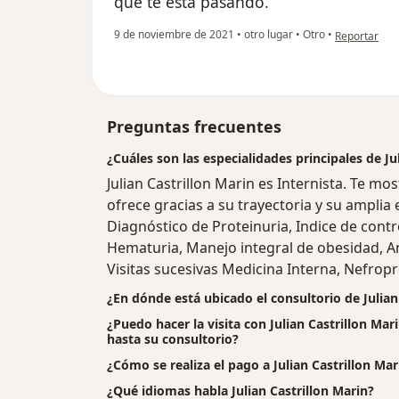
que te esta pasando.
en opinión de
9 de noviembre de 2021
•
otro lugar
•
Otro
•
Reportar
Preguntas frecuentes
¿Cuáles son las especialidades principales de Ju
Julian Castrillon Marin es Internista. Te m
ofrece gracias a su trayectoria y su amplia 
Diagnóstico de Proteinuria, Indice de contro
Hematuria, Manejo integral de obesidad, A
Visitas sucesivas Medicina Interna, Nefropr
¿En dónde está ubicado el consultorio de Julian
¿Puedo hacer la visita con Julian Castrillon Mar
hasta su consultorio?
¿Cómo se realiza el pago a Julian Castrillon Marin
¿Qué idiomas habla Julian Castrillon Marin?