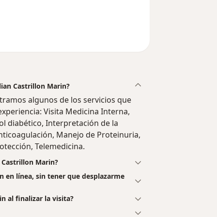
l usuario Liliana González
lian Castrillon Marin?
ostramos algunos de los servicios que
experiencia: Visita Medicina Interna,
l diabético, Interpretación de la
nticoagulación, Manejo de Proteinuria,
otección, Telemedicina.
 Castrillon Marin?
in en línea, sin tener que desplazarme
 al finalizar la visita?