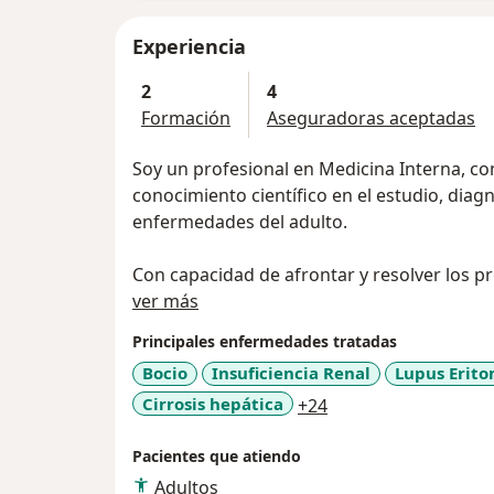
Experiencia
2
4
Formación
Aseguradoras aceptadas
Soy un profesional en Medicina Interna, co
conocimiento científico en el estudio, diag
enfermedades del adulto.
Con capacidad de afrontar y resolver los pr
Acerca de mí
enfermedades de los adultos mediante la ej
ver más
promoción, prevención y mantenimiento de
Principales enfermedades tratadas
diagnóstico, tratamiento y seguimiento.
Bocio
Insuficiencia Renal
Lupus Erito
a11y_sr_more_disea
Cirrosis hepática
+24
Con habilidad de utilizar las tecnologías de
telecomunicaciones para la atención integra
Pacientes que atiendo
Adultos