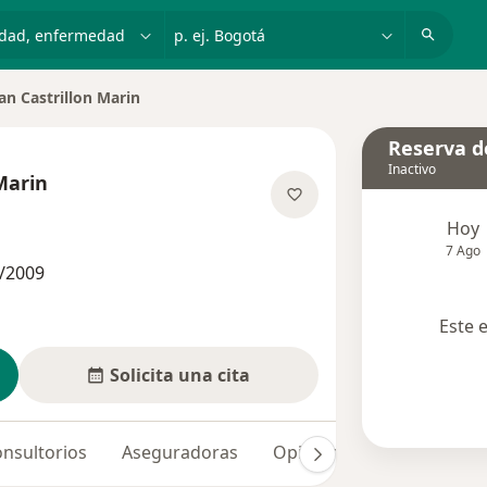
dad, enfermedad o nombre
p. ej. Bogotá
ian Castrillon Marin
 de ciudad
Reserva de
Inactivo
 Marin
e las especializaciones
Hoy
7 Ago
/2009
Este 
Solicita una cita
nsultorios
Aseguradoras
Opiniones (2)