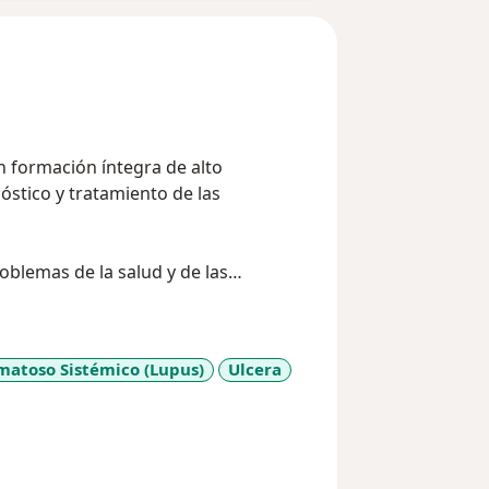
n formación íntegra de alto
nóstico y tratamiento de las
oblemas de la salud y de las
ecución de acciones dirigidas a la
 la salud con el oportuno y adecuado
matoso Sistémico (Lupus)
Ulcera
ses
 la información y las
l de los pacientes.