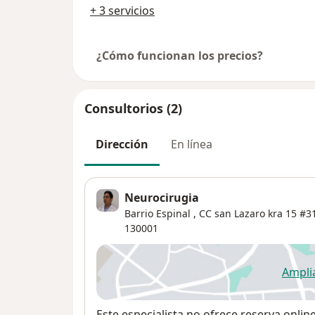
+ 3 servicios
¿Cómo funcionan los precios?
Consultorios (2)
Dirección
En línea
Neurocirugia
Barrio Espinal , CC san Lazaro kra 15 #
130001
Ampli
se
Disponibilidad
Este especialista no ofrece reserva onlin