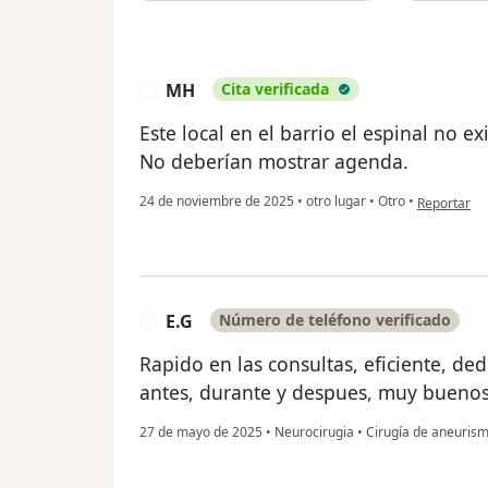
MH
Cita verificada
M
Este local en el barrio el espinal no e
No deberían mostrar agenda.
en opinión 
24 de noviembre de 2025
•
otro lugar
•
Otro
•
Reportar
E.G
Número de teléfono verificado
E
Rapido en las consultas, eficiente, ded
antes, durante y despues, muy buenos
27 de mayo de 2025
•
Neurocirugia
•
Cirugía de aneurism