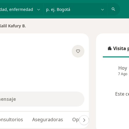
dad, enfermedad o nombre
p. ej. Bogotá
Kalil Kafury B.
Visita 
Visita p
sobre las especializaciones
Hoy
7 Ago
Este c
mensaje
nsultorios
Aseguradoras
Opiniones (6)