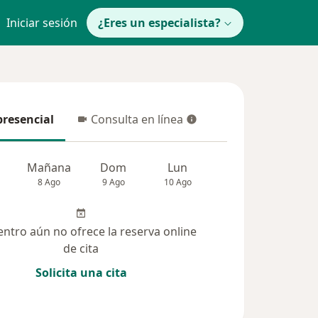
Iniciar sesión
¿Eres un especialista?
presencial
Consulta en línea
resencial
Consulta en línea
Mañana
Dom
Lun
Mar
Mié
8 Ago
9 Ago
10 Ago
11 Ago
12 Ag
entro aún no ofrece la reserva online
de cita
Solicita una cita