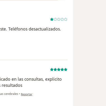
xiste. Teléfonos desactualizados.
del usuario MH
icado en las consultas, explicito
 resultados
en opinión del usuario E.G
as cerebrales
•
Reportar