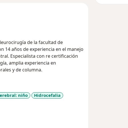
Neurocirugía de la facultad de
on 14 años de experiencia en el manejo
l. Especialista con re certificación
gía, amplia experiencia en
rales y de columna.
erebral: niño
Hidrocefalia
11y_sr_more_diseases