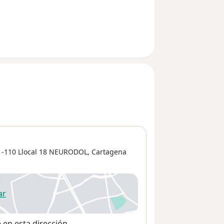
31-110 Llocal 18 NEURODOL,
Cartagena
ar
 abre en una nueva pestaña
e en esta dirección