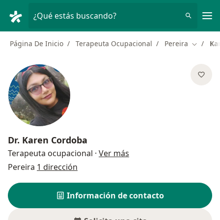
Men
¿Qué estás buscando?
Página De Inicio
Terapeuta Ocupacional
Pereira
Ka
Cambiar
Dr.
Karen Cordoba
sobre las especializacio
Terapeuta ocupacional
·
Ver más
Pereira
1 dirección
Información de contacto