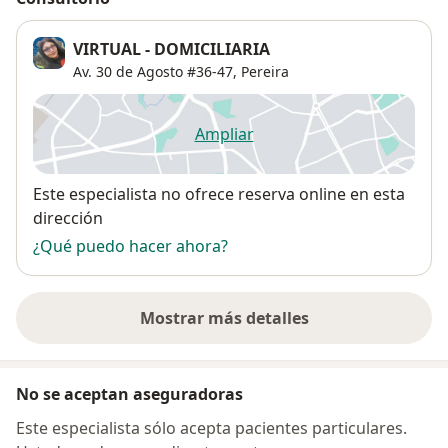
VIRTUAL - DOMICILIARIA
Av. 30 de Agosto #36-47,
Pereira
Ampliar
se abre en una nueva pestañ
Disponibilidad
Este especialista no ofrece reserva online en esta
dirección
¿Qué puedo hacer ahora?
Mostrar más detalles
sobre la dirección
No se aceptan aseguradoras
Este especialista sólo acepta pacientes particulares.