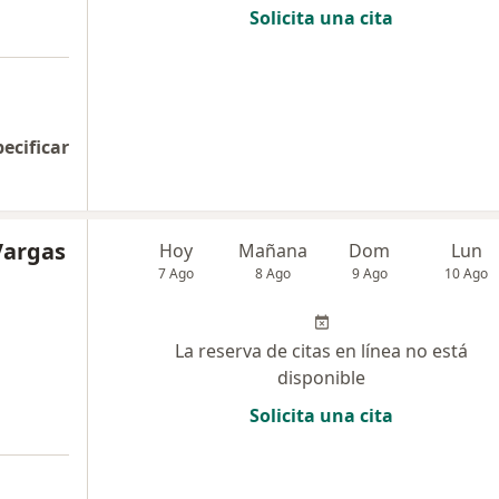
Solicita una cita
pecificar
Vargas
Hoy
Mañana
Dom
Lun
7 Ago
8 Ago
9 Ago
10 Ago
La reserva de citas en línea no está
disponible
Solicita una cita