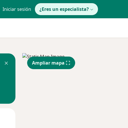
Iniciar sesión
¿Eres un especialista?
Ampliar mapa
Mar
Mié
Jue
11 Ago
12 Ago
13 Ago