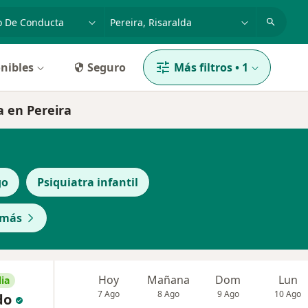
dad, enfermedad o nombre
p. ej. Bogotá
nibles
Seguro
Más filtros
•
1
a en Pereira
go
Psiquiatra infantil
 más
Hoy
Mañana
Dom
Lun
ia
7 Ago
8 Ago
9 Ago
10 Ago
do