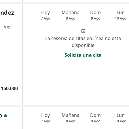
ández
Hoy
Mañana
Dom
Lun
7 Ago
8 Ago
9 Ago
10 Ago
·
Ver
o
La reserva de citas en línea no está
disponible
Solicita una cita
 150.000
o
Hoy
Mañana
Dom
Lun
7 Ago
8 Ago
9 Ago
10 Ago