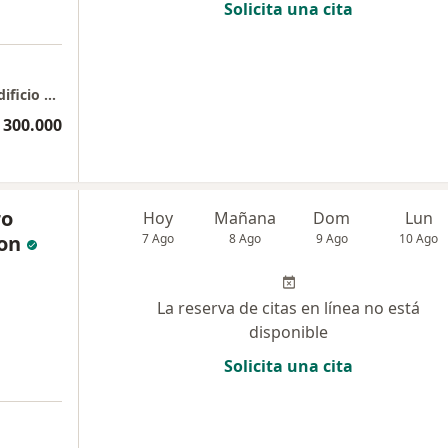
Solicita una cita
a
Felipe Taborda - Psicología y Consultoría - Edificio Alturia Consultorio 1107
 300.000
ro
Hoy
Mañana
Dom
Lun
on
7 Ago
8 Ago
9 Ago
10 Ago
La reserva de citas en línea no está
disponible
Solicita una cita
a