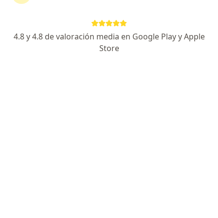
Clinica Risaralda
Visita Terapia Ocupacional
Precio sin especificar
Este especialista no ofrece reserva de cita en línea en esta dirección.
4.8 y 4.8 de valoración media en Google Play y Apple
Store
Solicita una cita
Dr. Christian Lozano Jiménez
Terapeuta ocupacional
Instituto Sistema Nervioso Rda, Pereira
•
Mapa
Domiciliario y Asistencial