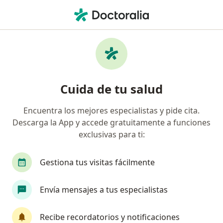
Men
Terapeuta Ocupacional • Pereira, Risaralda
Filtros
Mapa
Terapeutas ocupacionales en Pereira
Cuida de tu salud
Encuentra los mejores especialistas y pide cita.
Descarga la App y accede gratuitamente a funciones
exclusivas para ti:
Gestiona tus visitas fácilmente
Dra. Ingrit Pantoja Eraso
Envía mensajes a tus especialistas
·
Ver más
Terapeuta ocupacional
Calle 19 5-13, Pereira
•
Mapa
Recibe recordatorios y notificaciones