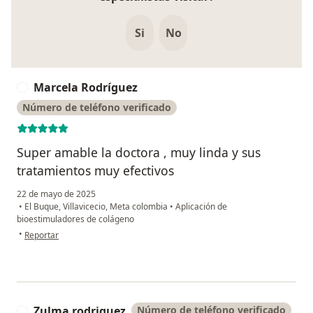
Si
No
Marcela Rodríguez
M
Número de teléfono verificado
Super amable la doctora , muy linda y sus
tratamientos muy efectivos
22 de mayo de 2025
•
El Buque, Villavicecio, Meta colombia
•
Aplicación de
bioestimuladores de colágeno
en opinión del usuario Marcela Rodríguez
•
Reportar
Zulma rodriguez
Número de teléfono verificado
Z