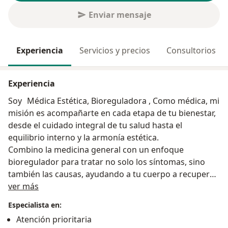
Enviar mensaje
Experiencia
Servicios y precios
Consultorios
Experiencia
Soy Médica Estética, Bioreguladora , Como médica, mi
misión es acompañarte en cada etapa de tu bienestar,
desde el cuidado integral de tu salud hasta el
equilibrio interno y la armonía estética.
Combino la medicina general con un enfoque
bioregulador para tratar no solo los síntomas, sino
también las causas, ayudando a tu cuerpo a recuperar
Acerca de mí
su equilibrio de forma natural. Y desde la medicina
ver más
estética, realzo tu belleza con tratamientos
Especialista en:
personalizados, sutiles y respetuosos con tu identidad.
Atención prioritaria
Trabajo desde la empatía, la escucha activa y el