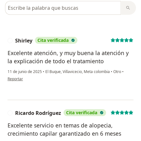
Busca en opiniones
Shirley
Cita verificada
S
Excelente atención, y muy buena la atención y
la explicación de todo el tratamiento
11 de junio de 2025
•
El Buque, Villavicecio, Meta colombia
•
Otro
•
en opinión del usuario Shirley
Reportar
Ricardo Rodríguez
Cita verificada
R
Excelente servicio en temas de alopecia,
crecimiento capilar garantizado en 6 meses