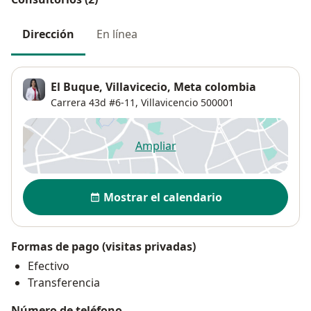
Dirección
En línea
El Buque, Villavicecio, Meta colombia
Carrera 43d #6-11,
Villavicencio
500001
Ampliar
se abre en una nueva pestañ
Disponibilidad
Mostrar el calendario
Formas de pago (visitas privadas)
Efectivo
Transferencia
Número de teléfono