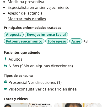
Medicina preventiva
compromiso genuino con cada persona. Mi prioridad
Especialista en antienvejecimiento
es que te sientas comprendida, cuidada y en
Asesor de lactancia
confianza, para que podamos avanzar juntas hacia
Mostrar más detalles
una versión más saludable, vital y auténtica de ti
misma.
Principales enfermedades tratadas
Alopecia
Envejecimiento facial
Medicina con propósito, estética con sentido, salud
a11y_sr_m
Fotoenvejecimiento
Sobrepeso
Acné
+3
desde la raíz.
Pacientes que atiendo
Adultos
Niños (Sólo en algunas direcciones)
Tipos de consulta
Presencial
Ver direcciones (1)
Videoconsulta
Ver calendario en línea
Fotos y videos