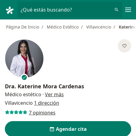
Men
¿Qué estás buscando?
Página De Inicio
Médico Estético
Villavicencio
Katerin
Dra.
Katerine Mora Cardenas
sobre las especializaciones
Médico estético
·
Ver más
Villavicencio
1 dirección
7 opiniones
Agendar cita