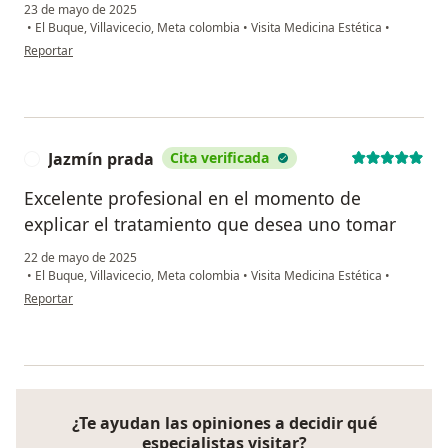
23 de mayo de 2025
•
El Buque, Villavicecio, Meta colombia
•
Visita Medicina Estética
•
en opinión del usuario Ricardo Rodríguez
Reportar
Jazmín prada
Cita verificada
J
Excelente profesional en el momento de
explicar el tratamiento que desea uno tomar
22 de mayo de 2025
•
El Buque, Villavicecio, Meta colombia
•
Visita Medicina Estética
•
en opinión del usuario Jazmín prada
Reportar
¿Te ayudan las opiniones a decidir qué
especialistas visitar?