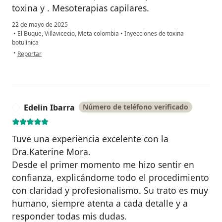
toxina y . Mesoterapias capilares.
22 de mayo de 2025
•
El Buque, Villavicecio, Meta colombia
•
Inyecciones de toxina
botulínica
en opinión del usuario Yuliana
•
Reportar
Edelin Ibarra
Número de teléfono verificado
E
Tuve una experiencia excelente con la
Dra.Katerine Mora.
Desde el primer momento me hizo sentir en
confianza, explicándome todo el procedimiento
con claridad y profesionalismo. Su trato es muy
humano, siempre atenta a cada detalle y a
responder todas mis dudas.