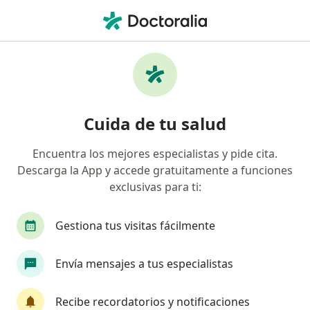
Men
Inyecciones De Toxina Botulínica • Villavicencio, Meta
Filtros
• 1
Seguro
Mapa
Especialistas en Inyecciones de toxina
Cuida de tu salud
botulínica Villavicencio
Encuentra los mejores especialistas y pide cita.
Descarga la App y accede gratuitamente a funciones
¿Qué especialidad estás buscando?
exclusivas para ti:
Médico estético
Dermatólogo
Cirujano ge
Gestiona tus visitas fácilmente
Envía mensajes a tus especialistas
Recibe recordatorios y notificaciones