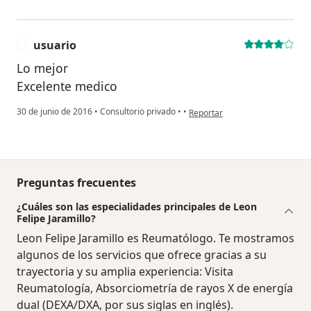
usuario
U
Lo mejor
Excelente medico
en opinión del usuario usuario
30 de junio de 2016
•
Consultorio privado
•
•
Reportar
Preguntas frecuentes
¿Cuáles son las especialidades principales de Leon
Felipe Jaramillo?
Leon Felipe Jaramillo es Reumatólogo. Te mostramos
algunos de los servicios que ofrece gracias a su
trayectoria y su amplia experiencia: Visita
Reumatología, Absorciometría de rayos X de energía
dual (DEXA/DXA, por sus siglas en inglés).