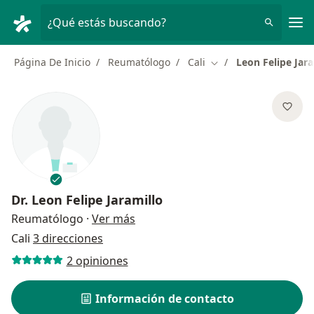
Men
¿Qué estás buscando?
Página De Inicio
Reumatólogo
Cali
Leon Felipe Jara
Cambiar de ciudad
Dr.
Leon Felipe Jaramillo
sobre las especializaciones
Reumatólogo
·
Ver más
Cali
3 direcciones
2 opiniones
Información de contacto