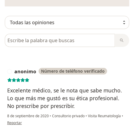
Busca en opiniones
anonimo
Número de teléfono verificado
A
Excelente médico, se le nota que sabe mucho.
Lo que más me gustó es su ética profesional.
No prescribe por prescribir.
8 de septiembre de 2020
•
Consultorio privado
•
Visita Reumatología
•
en opinión del usuario anonimo
Reportar