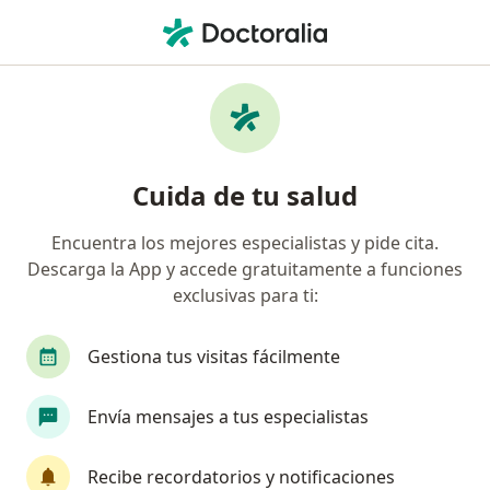
Men
Reumatólogo
Filtros
Seguro
Mapa
Reumatólogos
Cuida de tu salud
Encuentra los mejores especialistas y pide cita.
Elige la ciudad en la que buscas al especialista
Descarga la App y accede gratuitamente a funciones
Bogotá
Medellín
Cali
Barranquilla
exclusivas para ti:
Gestiona tus visitas fácilmente
Envía mensajes a tus especialistas
Recibe recordatorios y notificaciones