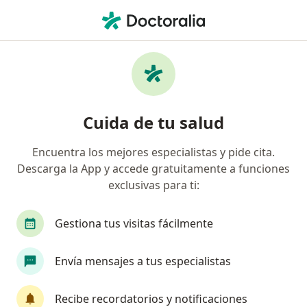
Men
Reumatólogo • Pereira, Risaralda
Filtros
Seguro
Mapa
Reumatólogos en Pereira
Cuida de tu salud
Encuentra los mejores especialistas y pide cita.
¿Cuál es tu compañía aseguradora?
Descarga la App y accede gratuitamente a funciones
Suramericana S.A.
Colmedica Medicina Prepag
exclusivas para ti:
Gestiona tus visitas fácilmente
Envía mensajes a tus especialistas
Recibe recordatorios y notificaciones