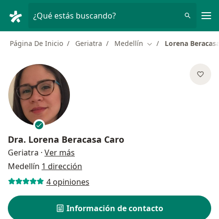
Men
¿Qué estás buscando?
Página De Inicio
Geriatra
Medellín
Lorena Beracas
Cambiar de ciudad
Dra.
Lorena Beracasa Caro
sobre las especializaciones
Geriatra
·
Ver más
Medellín
1 dirección
4 opiniones
Información de contacto