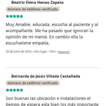
Beatriz Elena Henao Zapata
B
Número de teléfono verificado
Muy Amable, educada, escucha al paciente y al
acompañante. Me ha pasado que ignoran la
opinión de mi mamá. En cambio ella la
escuchatiene empatía.
en opinión del usuario Beatriz Elen
20 de junio de 2024
•
otro lugar
•
Otro
•
Reportar
Bernarda de Jesús Villada Castañeda
B
Número de teléfono verificado
Son buenas las ubicación e instalaciones el
tiempo de espera esta bien los más importante