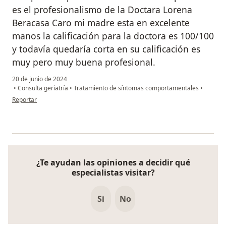
es el profesionalismo de la Doctara Lorena
Beracasa Caro mi madre esta en excelente
manos la calificación para la doctora es 100/100
y todavía quedaría corta en su calificación es
muy pero muy buena profesional.
20 de junio de 2024
•
Consulta geriatría
•
Tratamiento de síntomas comportamentales
•
en opinión del usuario Bernarda de Jesús Villada Castañeda
Reportar
¿Te ayudan las opiniones a decidir qué
especialistas visitar?
Si
No