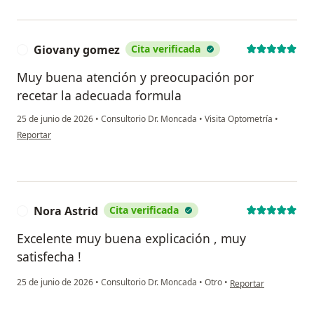
Giovany gomez
Cita verificada
G
Muy buena atención y preocupación por
recetar la adecuada formula
25 de junio de 2026
•
Consultorio Dr. Moncada
•
Visita Optometría
•
en opinión del usuario Giovany gomez
Reportar
Nora Astrid
Cita verificada
N
Excelente muy buena explicación , muy
satisfecha !
en opinión del usuari
25 de junio de 2026
•
Consultorio Dr. Moncada
•
Otro
•
Reportar