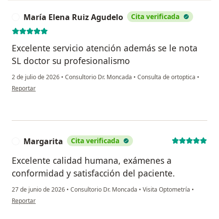
María Elena Ruiz Agudelo
Cita verificada
M
Excelente servicio atención además se le nota
SL doctor su profesionalismo
2 de julio de 2026
•
Consultorio Dr. Moncada
•
Consulta de ortoptica
•
en opinión del usuario María Elena Ruiz Agudelo
Reportar
Margarita
Cita verificada
M
Excelente calidad humana, exámenes a
conformidad y satisfacción del paciente.
27 de junio de 2026
•
Consultorio Dr. Moncada
•
Visita Optometría
•
en opinión del usuario Margarita
Reportar