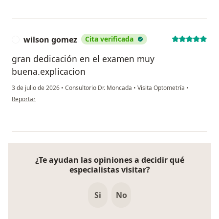
wilson gomez
Cita verificada
W
gran dedicación en el examen muy
buena.explicacion
3 de julio de 2026
•
Consultorio Dr. Moncada
•
Visita Optometría
•
en opinión del usuario wilson gomez
Reportar
¿Te ayudan las opiniones a decidir qué
especialistas visitar?
Si
No