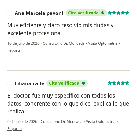
Ana Marcela pavoni
Cita verificada
A
Muy eficiente y claro resolvió mis dudas y
excelente profesional
16 de julio de 2026
•
Consultorio Dr. Moncada
•
Visita Optometría
•
en opinión del usuario Ana Marcela pavoni
Reportar
Liliana calle
Cita verificada
L
El doctor, fue muy especifico con todos los
datos, coherente con lo que dice, explica lo que
realiza
6 de julio de 2026
•
Consultorio Dr. Moncada
•
Visita Optometría
•
en opinión del usuario Liliana calle
Reportar