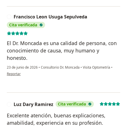
Francisco Leon Usuga Sepulveda
F
Cita verificada
El Dr. Moncada es una calidad de persona, con
conocimiento de causa, muy humano y
honesto.
23 de junio de 2026
•
Consultorio Dr. Moncada
•
Visita Optometría
•
en opinión del usuario Francisco Leon Usuga Sepulveda
Reportar
Luz Dary Ramirez
Cita verificada
L
Excelente atención, buenas explicaciones,
amabilidad, experiencia en su profesión.