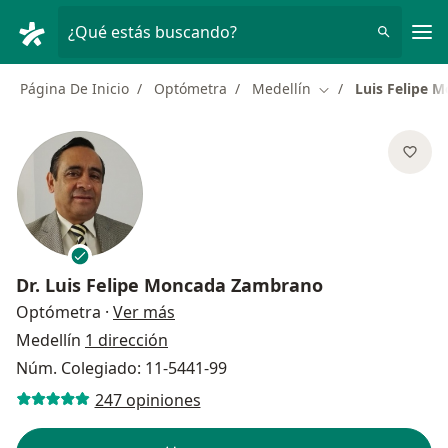
Men
¿Qué estás buscando?
Página De Inicio
Optómetra
Medellín
Luis Felipe 
Cambiar de ciudad
Dr.
Luis Felipe Moncada Zambrano
sobre las especializaciones
Optómetra
·
Ver más
Medellín
1 dirección
Núm. Colegiado: 11-5441-99
247 opiniones