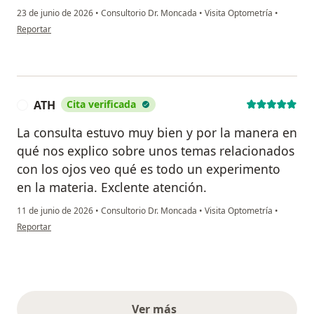
23 de junio de 2026
•
Consultorio Dr. Moncada
•
Visita Optometría
•
en opinión del usuario Luz Dary Ramirez
Reportar
ATH
Cita verificada
A
La consulta estuvo muy bien y por la manera en
qué nos explico sobre unos temas relacionados
con los ojos veo qué es todo un experimento
en la materia. Exclente atención.
11 de junio de 2026
•
Consultorio Dr. Moncada
•
Visita Optometría
•
en opinión del usuario ATH
Reportar
Ver más