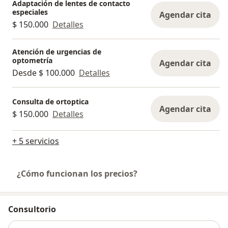
Adaptación de lentes de contacto
contacto.
especiales
Agendar cita
Y con mayor frecuencia, el tratamiento para la miopía
$ 150.000
Detalles
la ambliopía, el astigmatismo, la hipermetropía y el
queratocono; además presto el servicio de Urgencias
Atención de urgencias de
Oftalmológicas del segmento anterior.
optometría
Agendar cita
En los últimos años he tenido preparaciones
Desde $ 100.000
Detalles
especiales para tratar por medio del Neurofeebacky el
Electro biomagnetismo pulsátil, problemas de
Consulta de ortoptica
ambliopía y estrabismos, así como también
Agendar cita
$ 150.000
Detalles
dificultades para el aprendizaje.
+ 5 servicios
¿Cómo funcionan los precios?
Consultorio