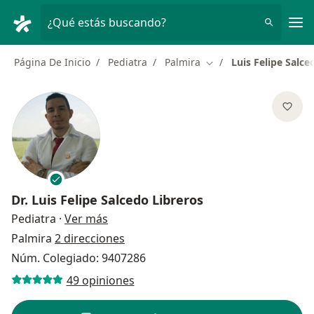
Men
¿Qué estás buscando?
Página De Inicio
Pediatra
Palmira
Luis Felipe Salce
Cambiar de ciudad
Dr.
Luis Felipe Salcedo Libreros
sobre las especializaciones
Pediatra
·
Ver más
Palmira
2 direcciones
Núm. Colegiado: 9407286
49 opiniones