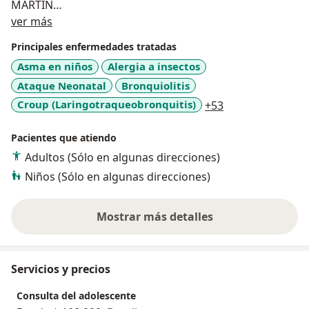
MARTIN
Acerca de mí
Estudiante Maestría Epidemiologia
ver más
Investigador colciencias
Principales enfermedades tratadas
Asma en niños
Alergia a insectos
Ataque Neonatal
Bronquiolitis
a11y_sr_more_d
Croup (Laringotraqueobronquitis)
+53
Pacientes que atiendo
Adultos (Sólo en algunas direcciones)
Niños (Sólo en algunas direcciones)
Mostrar más detalles
sobre la experiencia
Servicios y precios
Consulta del adolescente