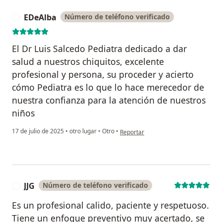
EDeAlba
Número de teléfono verificado
E
El Dr Luis Salcedo Pediatra dedicado a dar
salud a nuestros chiquitos, excelente
profesional y persona, su proceder y acierto
cómo Pediatra es lo que lo hace merecedor de
nuestra confianza para la atención de nuestros
niños
en opinión del usuario EDeAlba
17 de julio de 2025
•
otro lugar
•
Otro
•
Reportar
JJG
Número de teléfono verificado
J
Es un profesional calido, paciente y respetuoso.
Tiene un enfoque preventivo muy acertado, se