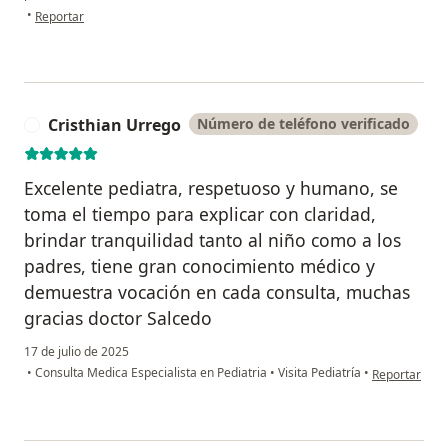
en opinión del usuario Sofia L
•
Reportar
Cristhian Urrego
Número de teléfono verificado
C
Excelente pediatra, respetuoso y humano, se
toma el tiempo para explicar con claridad,
brindar tranquilidad tanto al niño como a los
padres, tiene gran conocimiento médico y
demuestra vocación en cada consulta, muchas
gracias doctor Salcedo
17 de julio de 2025
en opinión de
•
Consulta Medica Especialista en Pediatria
•
Visita Pediatría
•
Reportar