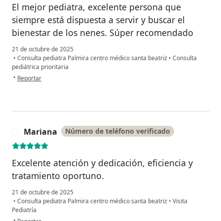
El mejor pediatra, excelente persona que
siempre está dispuesta a servir y buscar el
bienestar de los nenes. Súper recomendado
21 de octubre de 2025
•
Consulta pediatra Palmira centro médico santa beatriz
•
Consulta
pediátrica prioritaria
en opinión del usuario Angie Arboleda
•
Reportar
Mariana
Número de teléfono verificado
M
Excelente atención y dedicación, eficiencia y
tratamiento oportuno.
21 de octubre de 2025
•
Consulta pediatra Palmira centro médico santa beatriz
•
Visita
Pediatría
en opinión del usuario Mariana
•