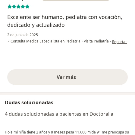
Excelente ser humano, pediatra con vocación,
dedicado y actualizado
2 de junio de 2025
en opinión de
•
Consulta Medica Especialista en Pediatria
•
Visita Pediatría
•
Reportar
Ver más
opiniones anteriores
Dudas solucionadas
4 dudas solucionadas a pacientes en Doctoralia
Hola mi niña tiene 2 años y 8 meses pesa 11.600 mide 91 me preocupa su