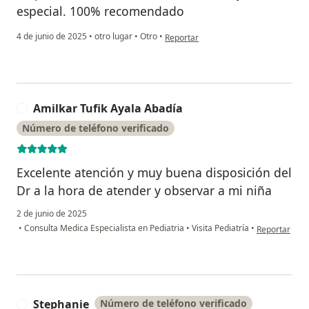
especial. 100% recomendado
en opinión del usuario Daniela Suare
4 de junio de 2025
•
otro lugar
•
Otro
•
Reportar
Amilkar Tufik Ayala Abadía
A
Número de teléfono verificado
Excelente atención y muy buena disposición del
Dr a la hora de atender y observar a mi niña
2 de junio de 2025
en opinión de
•
Consulta Medica Especialista en Pediatria
•
Visita Pediatría
•
Reportar
Stephanie
Número de teléfono verificado
S