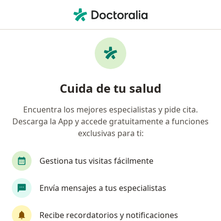
Men
¿Qué estás buscando?
Página De Inicio
Enfermedades
Retraso En El Crecimiento
Retraso en el crecimiento -
Cuida de tu salud
Información, expertos y
Encuentra los mejores especialistas y pide cita.
preguntas frecuentes
Descarga la App y accede gratuitamente a funciones
exclusivas para ti:
Gestiona tus visitas fácilmente
Información
Pregunta al Experto
Envía mensajes a tus especialistas
Recibe recordatorios y notificaciones