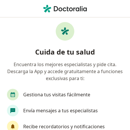
Men
Enfermedad Del Reflujo Gastroesofágico - Bebé • Palmira, Valle del Cauca
Filtros
• 1
Seguro
Mapa
Especialistas en Enfermedad del Reflujo
Cuida de tu salud
Gastroesofágico - Bebé en Palmira
Encuentra los mejores especialistas y pide cita.
Descarga la App y accede gratuitamente a funciones
¿Qué especialidad estás buscando?
exclusivas para ti:
Pediatra
Gestiona tus visitas fácilmente
Envía mensajes a tus especialistas
Recibe recordatorios y notificaciones