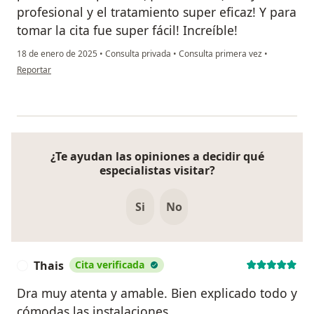
profesional y el tratamiento super eficaz! Y para
tomar la cita fue super fácil! Increíble!
18 de enero de 2025
•
Consulta privada
•
Consulta primera vez
•
en opinión del usuario Lucie
Reportar
¿Te ayudan las opiniones a decidir qué
especialistas visitar?
Si
No
Thais
Cita verificada
T
Dra muy atenta y amable. Bien explicado todo y
cómodas las instalaciones.