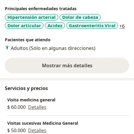
y Magíster en Bioética, lo que me permite combinar el
Principales enfermedades tratadas
conocimiento médico con una comprensión profunda
Hipertensión arterial
Dolor de cabeza
de los aspectos legales y éticos de la profesión. Esto
a11
Dolor articular
Acidez
Gastroenteritis Viral
+6
me capacita para brindar asesoría experta en casos
relacionados con el sistema de salud, tutelas, y realizar
Pacientes que atiendo
peritajes en medicina general. Además de ejercer la
Adultos (Sólo en algunas direcciones)
medicina con una visión más humana y consciente,
abarcando tanto la atención clínica como la defensa
de los derechos en salud.
Mostrar más detalles
sobre la experiencia
Servicios y precios
Visita medicina general
$ 60.000
Detalles
Visitas sucesivas Medicina General
$ 50.000
Detalles