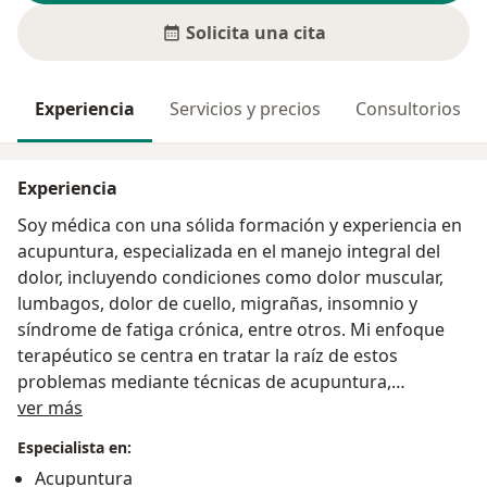
Solicita una cita
Experiencia
Servicios y precios
Consultorios
Experiencia
Soy médica con una sólida formación y experiencia en
acupuntura, especializada en el manejo integral del
dolor, incluyendo condiciones como dolor muscular,
lumbagos, dolor de cuello, migrañas, insomnio y
síndrome de fatiga crónica, entre otros. Mi enfoque
terapéutico se centra en tratar la raíz de estos
problemas mediante técnicas de acupuntura,
Acerca de mí
ofreciendo una alternativa efectiva y natural para
ver más
mejorar la calidad de vida de mis pacientes.
Especialista en:
Acupuntura
Además, soy especialista en Derecho Médico Sanitario