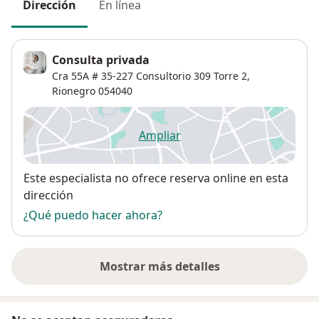
Dirección
En línea
Consulta privada
Cra 55A # 35-227 Consultorio 309 Torre 2,
Rionegro
054040
Ampliar
se abre en una nueva pestañ
Disponibilidad
Este especialista no ofrece reserva online en esta
dirección
¿Qué puedo hacer ahora?
Mostrar más detalles
sobre la dirección