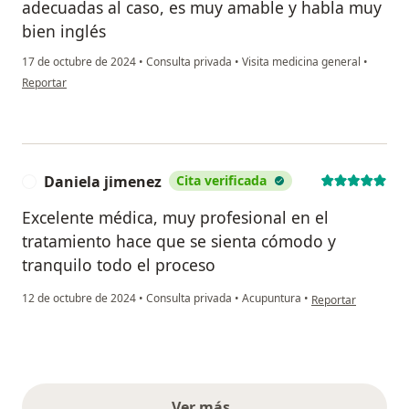
adecuadas al caso, es muy amable y habla muy
bien inglés
17 de octubre de 2024
•
Consulta privada
•
Visita medicina general
•
en opinión del usuario Giannoulis G.
Reportar
Daniela jimenez
Cita verificada
D
Excelente médica, muy profesional en el
tratamiento hace que se sienta cómodo y
tranquilo todo el proceso
en opinión del usua
12 de octubre de 2024
•
Consulta privada
•
Acupuntura
•
Reportar
Ver más