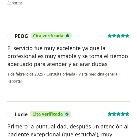
en opinión del usuario Milton Rodríguez
Reportar
PEOG
Cita verificada
P
El servicio fue muy excelente ya que la
profesional es muy amable y se toma el tiempo
adecuado para atender y aclarar dudas
1 de febrero de 2025
•
Consulta privada
•
Visita medicina general
•
en opinión del usuario PEOG
Reportar
Lucie
Cita verificada
L
Primero la puntualidad, después un atención al
paciente excepcional (que escucha!), muy