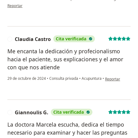
en opinión del usuario M.c
Reportar
Claudia Castro
Cita verificada
C
Me encanta la dedicación y profecionalismo
hacia el paciente, sus explicaciones y el amor
con que nos atiende
en opinión del usua
29 de octubre de 2024
•
Consulta privada
•
Acupuntura
•
Reportar
Giannoulis G.
Cita verificada
G
La doctora Marcela escucha, dedica el tiempo
necesario para examinar y hacer las preguntas