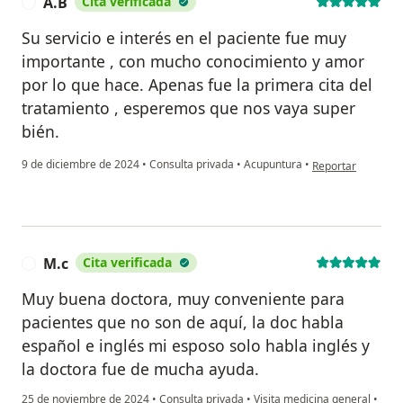
A.B
Cita verificada
A
Su servicio e interés en el paciente fue muy
importante , con mucho conocimiento y amor
por lo que hace. Apenas fue la primera cita del
tratamiento , esperemos que nos vaya super
bién.
en opinión del usu
9 de diciembre de 2024
•
Consulta privada
•
Acupuntura
•
Reportar
M.c
Cita verificada
M
Muy buena doctora, muy conveniente para
pacientes que no son de aquí, la doc habla
español e inglés mi esposo solo habla inglés y
la doctora fue de mucha ayuda.
25 de noviembre de 2024
•
Consulta privada
•
Visita medicina general
•