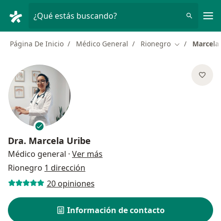
Men
¿Qué estás buscando?
Página De Inicio
Médico General
Rionegro
Marcela
Cambiar de c
Dra.
Marcela Uribe
sobre las especializaciones
Médico general
·
Ver más
Rionegro
1 dirección
20 opiniones
Información de contacto