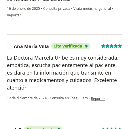
16 de enero de 2025
•
Consulta privada
•
Visita medicina general
•
en opinión del usuario Thais
Reportar
Ana María Villa
Cita verificada
A
La Doctora Marcela Uribe es muy considerada,
empática, escucha pacientemente al paciente,
es clara en la información que transmite en
cuanto a medicamentos y cuidados. Excelente
atención
en opinión del usuario A
12 de diciembre de 2024
•
Consulta en línea
•
Otro
•
Reportar