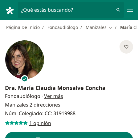
Men
¿Qué estás buscando?
Página De Inicio
Fonoaudiólogo
Manizales
María C
Cambiar de c
Dra.
María Claudia Monsalve Concha
sobre las especializaciones
Fonoaudiólogo
·
Ver más
Manizales
2 direcciones
Núm. Colegiado: CC: 31919988
1 opinión