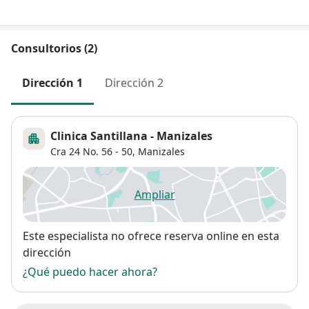
Consultorios (2)
Dirección 1
Dirección 2
Clinica Santillana - Manizales
Cra 24 No. 56 - 50,
Manizales
Ampliar
se abre en una nueva pestañ
Disponibilidad
Este especialista no ofrece reserva online en esta
dirección
¿Qué puedo hacer ahora?