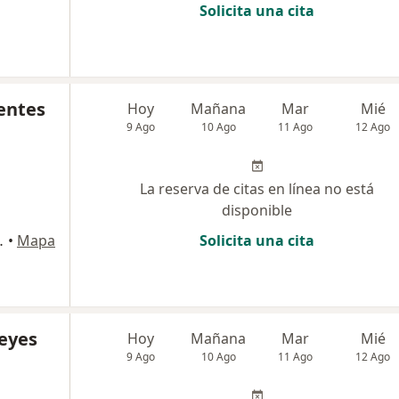
Solicita una cita
entes
Hoy
Mañana
Mar
Mié
9 Ago
10 Ago
11 Ago
12 Ago
La reserva de citas en línea no está
disponible
ns 310, Manizales
•
Mapa
Solicita una cita
Reyes
Hoy
Mañana
Mar
Mié
9 Ago
10 Ago
11 Ago
12 Ago