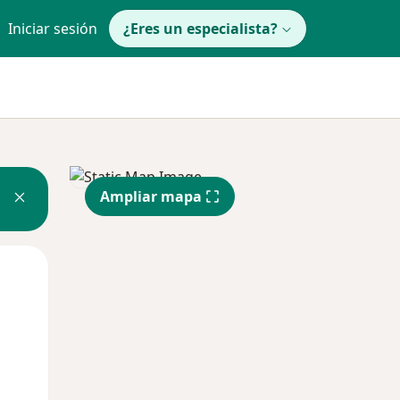
Iniciar sesión
¿Eres un especialista?
Ampliar mapa
Jue
Vie
Sáb
13 Ago
14 Ago
15 Ago