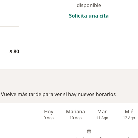
disponible
Solicita una cita
$ 80
 Vuelve más tarde para ver si hay nuevos horarios
o
Hoy
Mañana
Mar
Mié
9 Ago
10 Ago
11 Ago
12 Ago