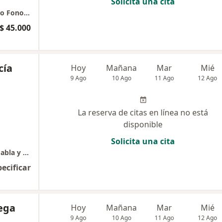
Solicita una cita
Fonoaudiología Consultorio Fonoaudiológico Fono.Play.Kids
$ 45.000
cía
Hoy
Mañana
Mar
Mié
9 Ago
10 Ago
11 Ago
12 Ago
La reserva de citas en línea no está
disponible
Solicita una cita
Fonoaudiologo, Magíster en Patología del Habla y el Lenguaje
pecificar
ega
Hoy
Mañana
Mar
Mié
9 Ago
10 Ago
11 Ago
12 Ago