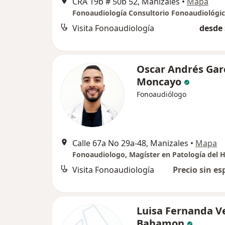
CRA 19b # 50b 52, Manizales
•
Mapa
Visita Fonoaudiología
desde 
Oscar Andrés Gar
Moncayo
Fonoaudiólogo
Calle 67a No 29a-48, Manizales
•
Mapa
Visita Fonoaudiología
Precio sin es
Luisa Fernanda V
Bahamon