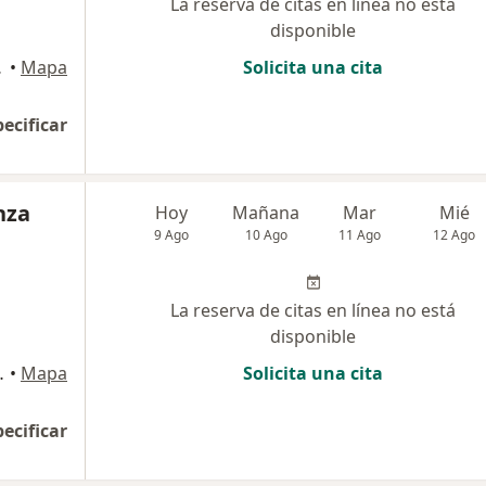
La reserva de citas en línea no está
disponible
anizales
•
Mapa
Solicita una cita
pecificar
nza
Hoy
Mañana
Mar
Mié
9 Ago
10 Ago
11 Ago
12 Ago
La reserva de citas en línea no está
disponible
sponsion, Manizales
•
Mapa
Solicita una cita
pecificar