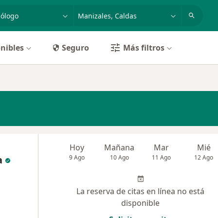
dad, enfermedad o nombre
p. ej. Bogotá
nibles
Seguro
Más filtros
Hoy
Mañana
Mar
Mié
a
9 Ago
10 Ago
11 Ago
12 Ago
La reserva de citas en línea no está
disponible