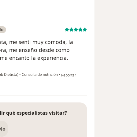
do
sta, me senti muy comoda, la
ora, me enseño desde como
me encanto la experiencia.
en opinión del usuario DANIELA
b Dietista)
•
Consulta de nutrición
•
Reportar
ir qué especialistas visitar?
No