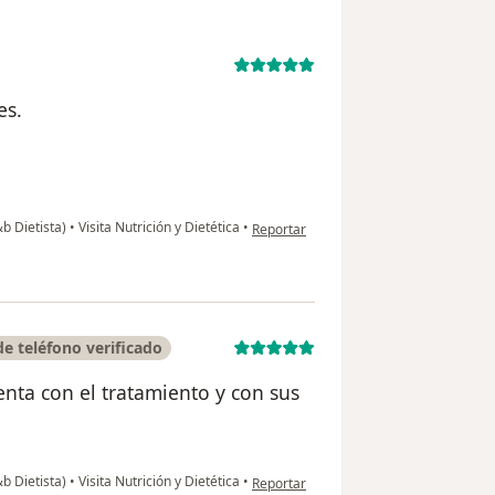
es.
en opinión del usuario Carolina
b Dietista)
•
Visita Nutrición y Dietética
•
Reportar
e teléfono verificado
enta con el tratamiento y con sus
en opinión del usuario Fabiola Sarmien
b Dietista)
•
Visita Nutrición y Dietética
•
Reportar