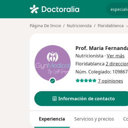
especiali
Página De Inicio
Nutricionista
Floridablanca
C
Prof.
Maria Fernand
s
Nutricionista
·
Ver más
Floridablanca
2 direccio
Núm. Colegiado: 10986
7 opiniones
Información de contacto
Experiencia
Servicios y precios
Co