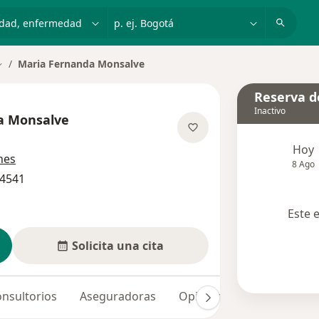
dad, enfermedad o nombre
p. ej. Bogotá
Maria Fernanda Monsalve
ambiar de ciudad
Reserva de
Inactivo
a Monsalve
obre las especializaciones
Hoy
nes
8 Ago
74541
Este 
Solicita una cita
nsultorios
Aseguradoras
Opiniones (7)