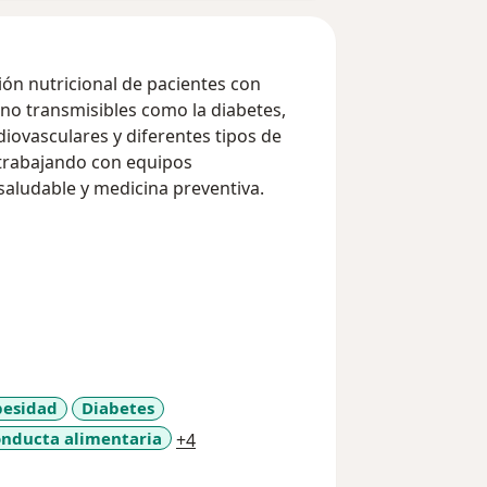
ción nutricional de pacientes con
 no transmisibles como la diabetes,
iovasculares y diferentes tipos de
 trabajando con equipos
 saludable y medicina preventiva.
esidad
Diabetes
a11y_sr_more_diseases
onducta alimentaria
+4