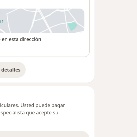
ar
 abre en una nueva pestaña
e en esta dirección
detalles
bre la dirección
ticulares. Usted puede pagar
especialista que acepte su