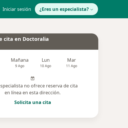
Iniciar sesión
¿Eres un especialista?
 cita en Doctoralia
Mañana
Lun
Mar
Mié
Jue
9 Ago
10 Ago
11 Ago
12 Ago
13 Ag
especialista no ofrece reserva de cita
en línea en esta dirección.
Solicita una cita