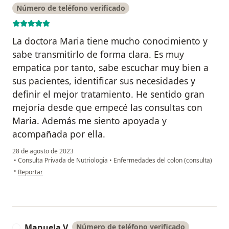
Número de teléfono verificado
La doctora Maria tiene mucho conocimiento y
sabe transmitirlo de forma clara. Es muy
empatica por tanto, sabe escuchar muy bien a
sus pacientes, identificar sus necesidades y
definir el mejor tratamiento. He sentido gran
mejoría desde que empecé las consultas con
Maria. Además me siento apoyada y
acompañada por ella.
28 de agosto de 2023
•
Consulta Privada de Nutriologia
•
Enfermedades del colon (consulta)
en opinión del usuario Manuela Montoya
•
Reportar
Manuela V
Número de teléfono verificado
M