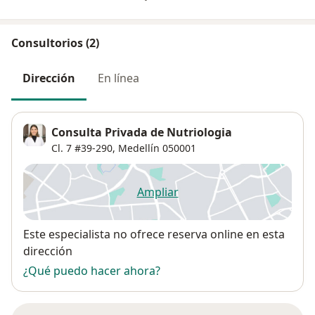
Consultorios (2)
Dirección
En línea
Consulta Privada de Nutriologia
Cl. 7 #39-290,
Medellín
050001
Ampliar
se abre en una nueva pestañ
Disponibilidad
Este especialista no ofrece reserva online en esta
dirección
¿Qué puedo hacer ahora?