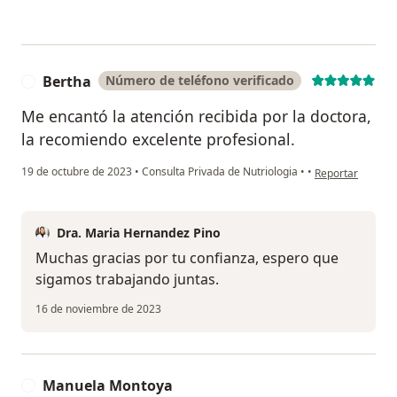
Bertha
Número de teléfono verificado
B
Me encantó la atención recibida por la doctora,
la recomiendo excelente profesional.
en opinión del u
19 de octubre de 2023
•
Consulta Privada de Nutriologia
•
•
Reportar
Dra. Maria Hernandez Pino
Muchas gracias por tu confianza, espero que
sigamos trabajando juntas.
16 de noviembre de 2023
Manuela Montoya
M