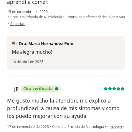
aprendí a comer.
15 de diciembre de 2023
•
Consulta Privada de Nutriologia
•
Control de enfermedades digestivas
en opinión del usuario Cuenta eliminada
•
Reportar
Dra. Maria Hernandez Pino
Me alegra mucho!
14 de abril de 2025
JP
Cita verificada
J
Me gusto mucho la atencion, me explico a
profundidad la causa de mis sintomas y como
los puedo mejorar con su ayuda
en opinión del
17 de noviembre de 2023
•
Consulta Privada de Nutriologia
•
•
Reportar