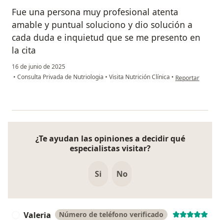
Fue una persona muy profesional atenta
amable y puntual soluciono y dio solución a
cada duda e inquietud que se me presento en
la cita
16 de junio de 2025
en opinión del u
•
Consulta Privada de Nutriologia
•
Visita Nutrición Clínica
•
Reportar
¿Te ayudan las opiniones a decidir qué
especialistas visitar?
Si
No
Valeria
Número de teléfono verificado
V