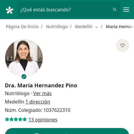
Men
¿Qué estás buscando?
Página De Inicio
Nutriólogo
Medellín
Maria Hernan
Cambiar de ciudad
Dra.
Maria Hernandez Pino
sobre las especializaciones
Nutriólogo
·
Ver más
Medellín
1 dirección
Núm. Colegiado: 1037622310
13 opiniones