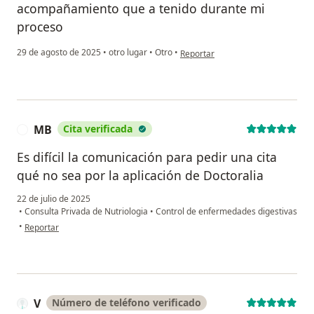
acompañamiento que a tenido durante mi
proceso
en opinión del usuario Ds
29 de agosto de 2025
•
otro lugar
•
Otro
•
Reportar
MB
Cita verificada
M
Es difícil la comunicación para pedir una cita
qué no sea por la aplicación de Doctoralia
22 de julio de 2025
•
Consulta Privada de Nutriologia
•
Control de enfermedades digestivas
en opinión del usuario MB
•
Reportar
V
Número de teléfono verificado