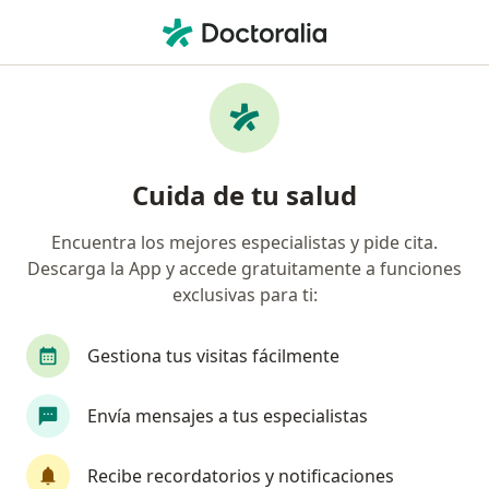
Men
Malabsorción • Medellín, Antioquia
Filtros
• 1
Seguro
Mapa
Especialistas en Malabsorción en Medellín
Cuida de tu salud
Encuentra los mejores especialistas y pide cita.
¿Qué especialidad estás buscando?
Descarga la App y accede gratuitamente a funciones
Nutriólogo
Médico general
Nutricionista
exclusivas para ti:
Gestiona tus visitas fácilmente
Envía mensajes a tus especialistas
Recibe recordatorios y notificaciones