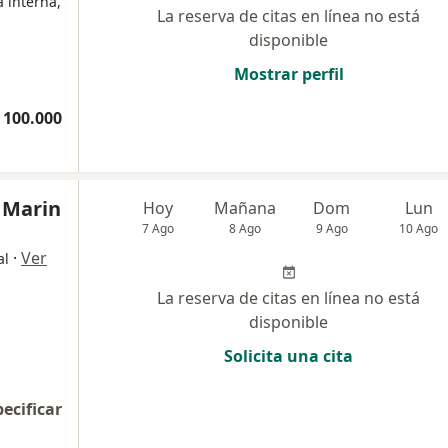
a interna,
La reserva de citas en línea no está
disponible
Mostrar perfil
 100.000
 Marin
Hoy
Mañana
Dom
Lun
7 Ago
8 Ago
9 Ago
10 Ago
·
Ver
al
La reserva de citas en línea no está
disponible
Solicita una cita
pecificar