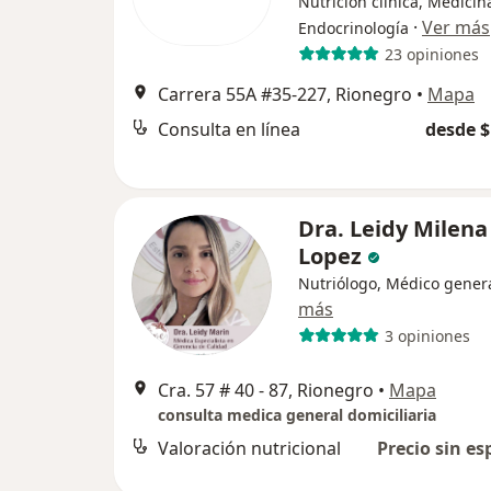
Nutrición clínica, Medicin
·
Ver más
Endocrinología
23 opiniones
Carrera 55A #35-227, Rionegro
•
Mapa
Consulta en línea
desde $
Dra. Leidy Milena
Lopez
Nutriólogo, Médico gener
más
3 opiniones
Cra. 57 # 40 - 87, Rionegro
•
Mapa
consulta medica general domiciliaria
Valoración nutricional
Precio sin es