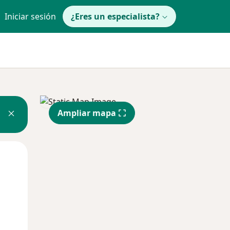
Iniciar sesión
¿Eres un especialista?
Ampliar mapa
Mar
Mié
Jue
11 Ago
12 Ago
13 Ago