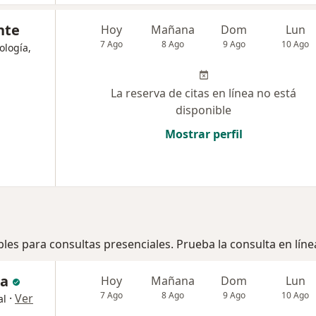
nte
Hoy
Mañana
Dom
Lun
7 Ago
8 Ago
9 Ago
10 Ago
ología,
La reserva de citas en línea no está
disponible
Mostrar perfil
bles para consultas presenciales. Prueba la consulta en líne
ra
Hoy
Mañana
Dom
Lun
7 Ago
8 Ago
9 Ago
10 Ago
·
Ver
al