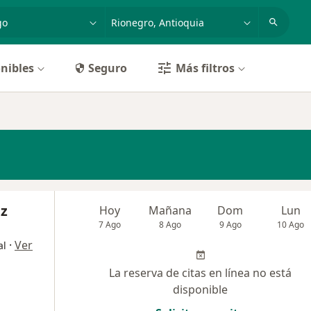
dad, enfermedad o nombre
p. ej. Bogotá
nibles
Seguro
Más filtros
ez
Hoy
Mañana
Dom
Lun
7 Ago
8 Ago
9 Ago
10 Ago
·
Ver
al
La reserva de citas en línea no está
disponible