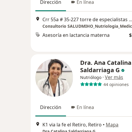
Dirección
En línea
Crr 55a # 35-227 torre de especialistas citymedica, Torre 2, Consultorio
Asesoría en lactancia materna
$
Dra. Ana Catalina
Saldarriaga G
·
Ver más
Nutriólogo
44 opiniones
Dirección
En línea
K1 via la fe el Retiro, Retiro
•
Mapa
Dra Catalina Saldarriaga G