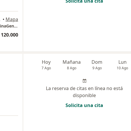
Solicita una cita
 309, Rionegro
•
Mapa
Consultorio SALUDMIHO_Nutriologia_MedicinaGeneral
 120.000
Hoy
Mañana
Dom
Lun
7 Ago
8 Ago
9 Ago
10 Ago
La reserva de citas en línea no está
disponible
Solicita una cita