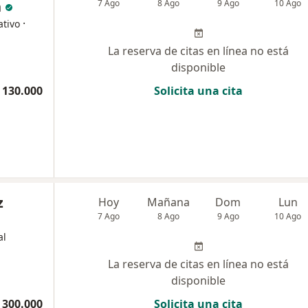
n
7 Ago
8 Ago
9 Ago
10 Ago
·
ativo
La reserva de citas en línea no está
disponible
 130.000
Solicita una cita
z
Hoy
Mañana
Dom
Lun
7 Ago
8 Ago
9 Ago
10 Ago
al
La reserva de citas en línea no está
disponible
 300.000
Solicita una cita