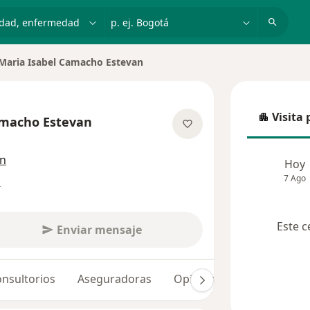
dad, enfermedad o nombre
p. ej. Bogotá
Maria Isabel Camacho Estevan
iar de ciudad
Visita 
amacho Estevan
Visita p
las especializaciones
ón
Hoy
7 Ago
s
Este c
Enviar mensaje
nsultorios
Aseguradoras
Opiniones (318)
Dudas