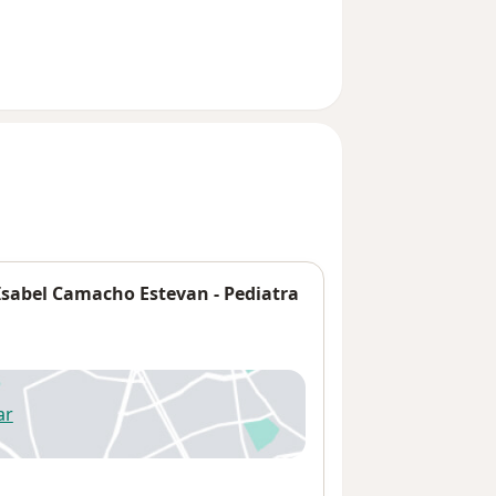
Isabel Camacho Estevan - Pediatra
ar
 abre en una nueva pestaña