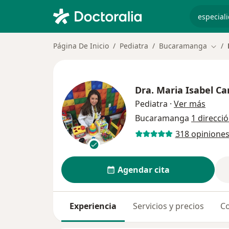
especiali
Página De Inicio
Pediatra
Bucaramanga
Camb
Dra.
Maria Isabel C
sobre 
Pediatra
·
Ver más
Bucaramanga
1 direcci
318 opinione
Agendar cita
Experiencia
Servicios y precios
Co