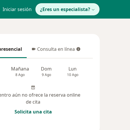
Iniciar sesión
¿Eres un especialista?
presencial
Consulta en línea
resencial
Consulta en línea
Mañana
Dom
Lun
Mar
Mié
8 Ago
9 Ago
10 Ago
11 Ago
12 Ag
entro aún no ofrece la reserva online
de cita
Solicita una cita
 solucionadas (1)