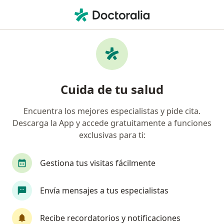
Men
Enfermedad Del Reflujo Gastroesofágico - Niño • Bucaramanga, Santander
Filtros
• 1
Seguro
Mapa
Especialistas en Enfermedad del Reflujo
Cuida de tu salud
Gastroesofágico - Niño en Bucaramanga
Encuentra los mejores especialistas y pide cita.
Descarga la App y accede gratuitamente a funciones
¿Qué especialidad estás buscando?
exclusivas para ti:
Pediatra
Terapeuta complementario
Médi
Gestiona tus visitas fácilmente
Envía mensajes a tus especialistas
Recibe recordatorios y notificaciones