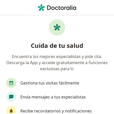
Men
Dermatitis Atópica • Bucaramanga, Santander
Filtros
• 1
Seguro
Mapa
Especialistas en Dermatitis atópica en
Cuida de tu salud
Bucaramanga
Encuentra los mejores especialistas y pide cita.
Descarga la App y accede gratuitamente a funciones
¿Qué especialidad estás buscando?
exclusivas para ti:
Pediatra
Dermatólogo
Medico alternativ
Gestiona tus visitas fácilmente
Envía mensajes a tus especialistas
Recibe recordatorios y notificaciones