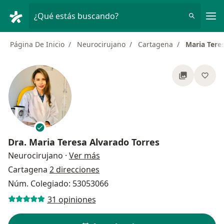
Men
¿Qué estás buscando?
Página De Inicio
Neurocirujano
Cartagena
Maria Tere
Dra.
Maria Teresa Alvarado Torres
sobre las especializaciones
Neurocirujano
·
Ver más
Cartagena
2 direcciones
Núm. Colegiado: 53053066
31 opiniones