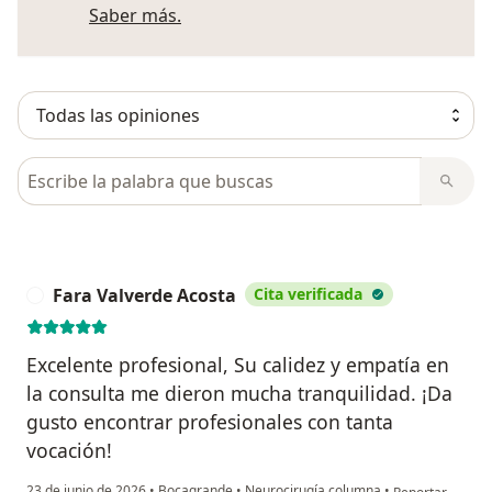
Más información sobre opiniones
Saber más.
Busca en opiniones
Fara Valverde Acosta
Cita verificada
F
Excelente profesional, Su calidez y empatía en
la consulta me dieron mucha tranquilidad. ¡Da
gusto encontrar profesionales con tanta
vocación!
en opinión del u
23 de junio de 2026
•
Bocagrande
•
Neurocirugía columna
•