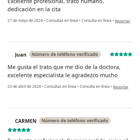
Excelente profesional, trato humano,
dedicación en la cita
en opinión del
27 de mayo de 2024
•
Consultas en línea
•
Consulta en línea
•
Reportar
Juan
Número de teléfono verificado
J
Me gusta el trato que me dio de la doctora,
excelente especialista le agradezco mucho
en opinión del 
23 de abril de 2024
•
Consultas en línea
•
Consulta en línea
•
Reportar
CARMEN
Número de teléfono verificado
C