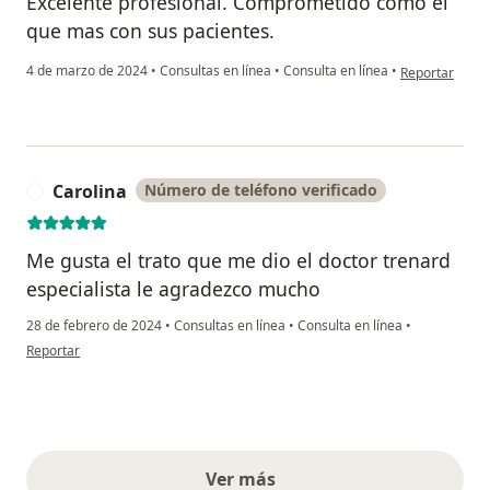
Excelente profesional. Comprometido como el
que mas con sus pacientes.
en opinión de
4 de marzo de 2024
•
Consultas en línea
•
Consulta en línea
•
Reportar
Carolina
Número de teléfono verificado
C
Me gusta el trato que me dio el doctor trenard
especialista le agradezco mucho
28 de febrero de 2024
•
Consultas en línea
•
Consulta en línea
•
en opinión del usuario Carolina
Reportar
Ver más