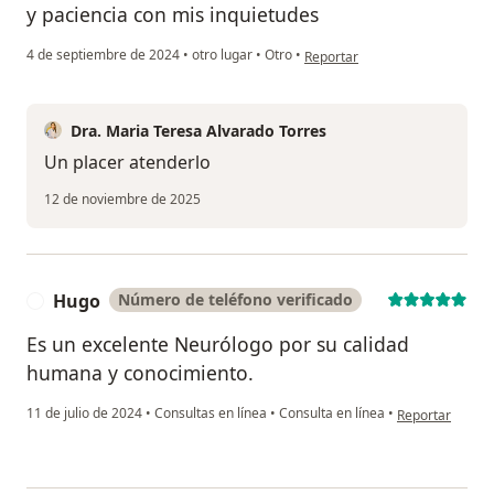
y paciencia con mis inquietudes
en opinión del usuario Rafael
4 de septiembre de 2024
•
otro lugar
•
Otro
•
Reportar
Dra. Maria Teresa Alvarado Torres
Un placer atenderlo
12 de noviembre de 2025
Hugo
Número de teléfono verificado
H
Es un excelente Neurólogo por su calidad
humana y conocimiento.
en opinión del 
11 de julio de 2024
•
Consultas en línea
•
Consulta en línea
•
Reportar