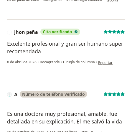
Reportar
Jhon peña
Cita verificada
J
Excelente profesional y gran ser humano super
recomendada
en opinión del usuar
8 de abril de 2026
•
Bocagrande
•
Cirugía de columna
•
Reportar
A
Número de teléfono verificado
Es una doctora muy profesional, amable, fue
detallada en su explicación. El me salvó la vida
en opinión del usuario A