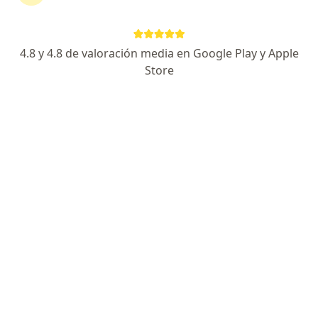
Dra. Flor Alejandra Saer Gómez
4.8 y 4.8 de valoración media en Google Play y Apple
Otorrinolaringólogo
Medellín
Store
Buenas tardes. Si tiene síntomas de resfriado
común, posiblemente no amerite el uso de
esteroides, pues es un cuadro que se limita a
unos 5-7 días. Pero si presenta otros hallazgos
que…
Si yo ya estoy aplicando puff con
beclometasona a un niño de dos años y le
mandaron la budesonida. Es conveniente