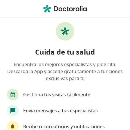
Men
¿Qué estás buscando?
Página De Inicio
Medicamentos
Beclometasona Mkbeclometasona Mk Forte
Cuida de tu salud
Encuentra los mejores especialistas y pide cita.
Descarga la App y accede gratuitamente a funciones
Información
Pregunta al Experto
exclusivas para ti:
Gestiona tus visitas fácilmente
Envía mensajes a tus especialistas
Presento síntomas de gripe comun. El doctor
me prescribio Beclometasona. Es este
Recibe recordatorios y notificaciones
medicamento el adecuado?