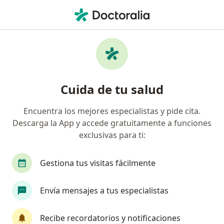
Men
¿Qué estás buscando?
Página De Inicio
Medicamentos
Jadelle
Jadelle - Información, expertos y
Cuida de tu salud
preguntas frecuentes
Encuentra los mejores especialistas y pide cita.
Descarga la App y accede gratuitamente a funciones
exclusivas para ti:
Información
Pregunta al Experto
Gestiona tus visitas fácilmente
Uso de Jadelle
Envía mensajes a tus especialistas
Recibe recordatorios y notificaciones