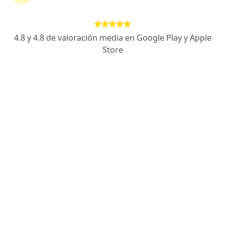
TipoImplantes subdérmicos para la anticoncepción.
4.8 y 4.8 de valoración media en Google Play y Apple
Preguntas sobre Jadelle
Store
Nuestros expertos han respondido 1312 preguntas
sobre Jadelle
Hacer una pregunta
Hola tuve el implante puesto tres años y en
marzo me lo saque a los cuantos meses
podré quedar embarazada xq hace dos
meses q no me cuido y no puedo quedar
embarazada aún?
Dra. Claudia Ramirez Martinez