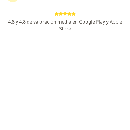
Leche KLIM NESTLÉ® Colombia. Alimento lácteo en
polvo con más hierro, vitaminas y minerales para
fortalecer a niños entre 1 y 3 años de edad.
4.8 y 4.8 de valoración media en Google Play y Apple
Store
Preguntas sobre Leche klim
Nuestros expertos han respondido 494 preguntas
sobre Leche klim
Hacer una pregunta
Mi bebé tiene 2 años y 2 meses puede
consumir la leche Klimt clásica entera?
Dra. Lida Consuelo Rojas Infante
Pediatra, Terapeuta complementario