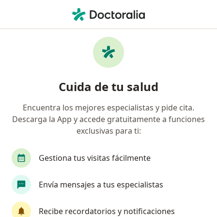
Men
¿Qué estás buscando?
Página De Inicio
Medicamentos
Leche Klim
Leche klim - Información,
Cuida de tu salud
expertos y preguntas frecuentes
Encuentra los mejores especialistas y pide cita.
Descarga la App y accede gratuitamente a funciones
exclusivas para ti:
Información
Pregunta al Experto
Gestiona tus visitas fácilmente
Uso de Leche klim
Envía mensajes a tus especialistas
Recibe recordatorios y notificaciones