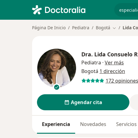
especiali
Página De Inicio
Pediatra
Bogotá
Lida Co
Cambiar de 
Dra.
Lida Consuelo R
sobre 
Pediatra
·
Ver más
Bogotá
1 dirección
172 opinione
Agendar cita
Experiencia
Novedades
Servicios