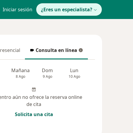
Iniciar sesión
¿Eres un especialista?
presencial
Consulta en línea
resencial
Consulta en línea
Mañana
Dom
Lun
Mar
Mié
8 Ago
9 Ago
10 Ago
11 Ago
12 Ag
entro aún no ofrece la reserva online
de cita
Solicita una cita
(172)
Dudas solucionadas (283)