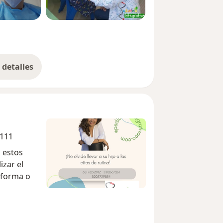
detalles
bre la experiencia
0111
 estos
izar el
aforma o