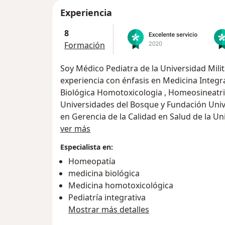
Experiencia
8
Formación
Soy Médico Pediatra de la Universidad Militar Nueva Granada, con 26 años de
experiencia con énfasis en Medicina Integrativa homeopatía Clínica, Medicina
Biológica Homotoxicologia , Homeosineatria
Universidades del Bosque y Fundación Universitaria Ciencias de la Salud además
en Gerencia de la Calidad en Salud de la Universidad del Bosque, Descodificacion
Acerca de mí
emocional de la Universidad del Rosario.
ver más
En mi consulta los padres sentirán la tranqu
Especialista en:
conocimiento juntos en una consulta tranqu
Homeopatía
satisfaccion ya que ademas de la dimension f
medicina biológica
medio ambiente influenciando en las patol
Medicina homotoxicológica
estrategias para mejorar familiarmente.
Pediatría integrativa
Mostrar más detalles
Amplia experiencia en la prestación de serv