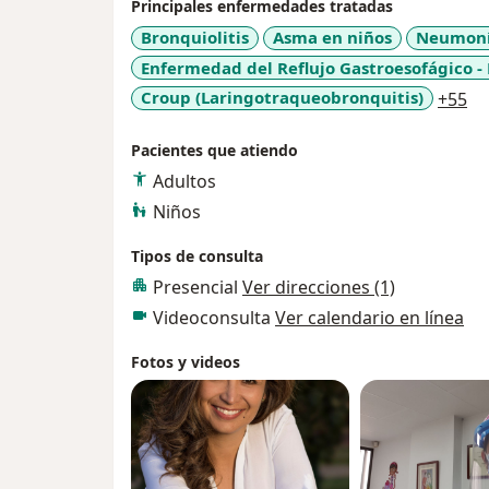
Armada Nacional en diferentes ciudades de
Principales enfermedades tratadas
apoyo humanitario en el area de pediatría e
Bronquiolitis
Asma en niños
Neumon
Lider en la implementacion del Nuevo Mode
Enfermedad del Reflujo Gastroesofágico -
Territorial para la Armada Nacional gestio
a1
Croup (Laringotraqueobronquitis)
+55
asistencial y para los usuarios emitiendo l
diferentes rutas de atención.
Pacientes que atiendo
Adultos
Niños
Tipos de consulta
Presencial
Ver direcciones (1)
Videoconsulta
Ver calendario en línea
Fotos y videos