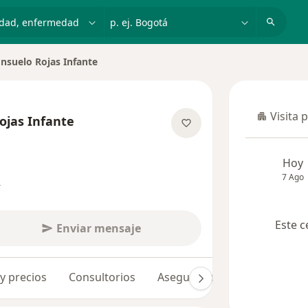
dad, enfermedad o nombre
p. ej. Bogotá
nsuelo Rojas Infante
ciudad
Visita 
ojas Infante
Visita p
las especializaciones
Hoy
7 Ago
s
Este c
Enviar mensaje
 y precios
Consultorios
Aseguradoras
Opiniones 