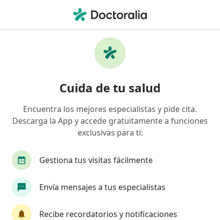
Men
¿Qué estás buscando?
Página De Inicio
Medicamentos
Neosaldina
Neosaldina - Información,
Cuida de tu salud
expertos y preguntas frecuentes
Encuentra los mejores especialistas y pide cita.
Descarga la App y accede gratuitamente a funciones
exclusivas para ti:
Información
Pregunta al Experto
Gestiona tus visitas fácilmente
Uso de Neosaldina
Envía mensajes a tus especialistas
Recibe recordatorios y notificaciones