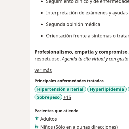
Seguimiento clínico y de enfermedade
Interpretación de exámenes y ayudas 
Segunda opinión médica
Orientación frente a síntomas o trat
Profesionalismo, empatía y compromiso
respetuoso.
Agenda tu cita virtual y con gust
Acerca de mí
ver más
Principales enfermedades tratadas
Hipertensión arterial
Hyperlipidemia
a11y_sr_more_diseases
Sobrepeso
+15
Pacientes que atiendo
Adultos
Niños (Sólo en algunas direcciones)