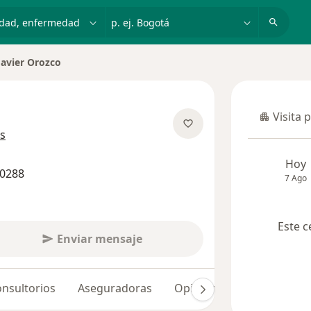
dad, enfermedad o nombre
p. ej. Bogotá
Javier Orozco
Visita 
Visita p
sobre las especializaciones
s
Hoy
70288
7 Ago
Este c
Enviar mensaje
nsultorios
Aseguradoras
Opiniones (6)
Dudas s