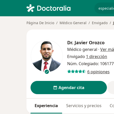
especiali
Página De Inicio
Médico General
Envigado
Dr.
Javier Orozco
Médico general
·
Ver má
Envigado
1 dirección
Núm. Colegiado: 10617
6 opiniones
Agendar cita
Experiencia
Servicios y precios
Co