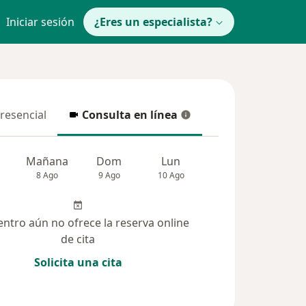
Iniciar sesión
¿Eres un especialista?
presencial
Consulta en línea
resencial
Consulta en línea
Mañana
Dom
Lun
Mar
Mié
8 Ago
9 Ago
10 Ago
11 Ago
12 Ag
entro aún no ofrece la reserva online
de cita
Solicita una cita
olucionadas (38)