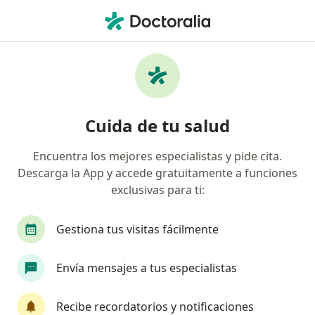
Men
¿Qué estás buscando?
Página De Inicio
Medicamentos
Stafen
Stafen - Información, expertos y
Cuida de tu salud
preguntas frecuentes
Encuentra los mejores especialistas y pide cita.
Descarga la App y accede gratuitamente a funciones
exclusivas para ti:
Información
Pregunta al Experto
Gestiona tus visitas fácilmente
Uso de Stafen
Envía mensajes a tus especialistas
Recibe recordatorios y notificaciones