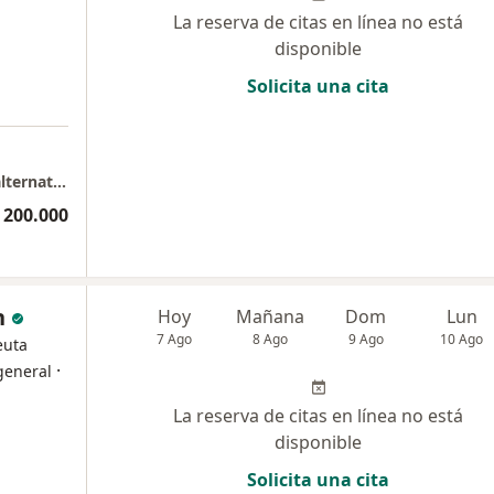
La reserva de citas en línea no está
disponible
Solicita una cita
a
Consulta privada de fisioterapia y terapias alternativas
 200.000
n
Hoy
Mañana
Dom
Lun
7 Ago
8 Ago
9 Ago
10 Ago
euta
·
general
La reserva de citas en línea no está
disponible
Solicita una cita