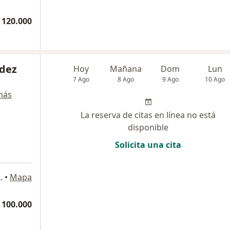
 120.000
dez
Hoy
Mañana
Dom
Lun
7 Ago
8 Ago
9 Ago
10 Ago
más
La reserva de citas en línea no está
disponible
Solicita una cita
torio 410, Bogotá
•
Mapa
 100.000