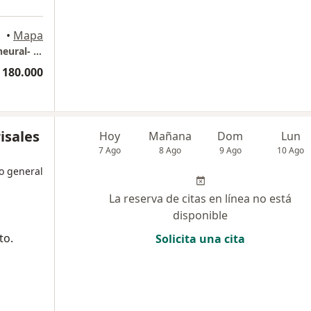
•
Mapa
Medicina Alternativa- Sueroterapia-Terapia neural- Homeopatia
 180.000
isales
Hoy
Mañana
Dom
Lun
7 Ago
8 Ago
9 Ago
10 Ago
o general
La reserva de citas en línea no está
disponible
to.
Solicita una cita