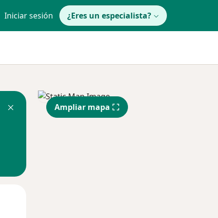
Iniciar sesión
¿Eres un especialista?
Ampliar mapa
Mar
Mié
Jue
11 Ago
12 Ago
13 Ago