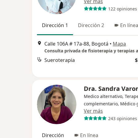
Ver más
122 opiniones
Dirección 1
Dirección 2
En líne
Calle 106A # 17a-88, Bogotá
•
Mapa
Sueroterapia
$
Dra. Sandra Varo
Medico alternativo, Terap
complementario, Médico 
Ver más
243 opiniones
Dirección
En línea