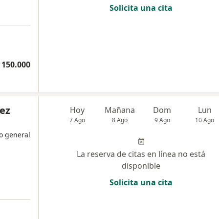
Solicita una cita
 150.000
ñez
Hoy
Mañana
Dom
Lun
7 Ago
8 Ago
9 Ago
10 Ago
o general
La reserva de citas en línea no está
disponible
Solicita una cita