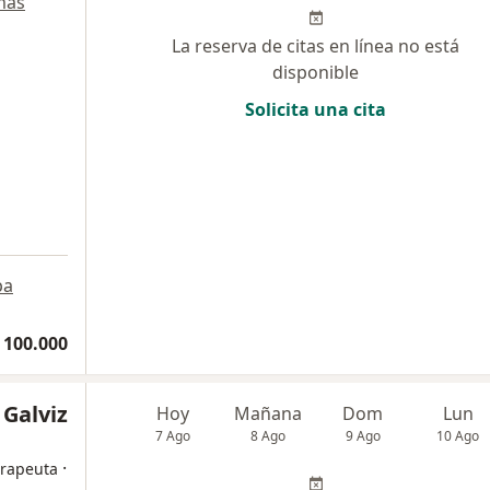
más
La reserva de citas en línea no está
disponible
Solicita una cita
a
pa
 100.000
 Galviz
Hoy
Mañana
Dom
Lun
7 Ago
8 Ago
9 Ago
10 Ago
·
erapeuta