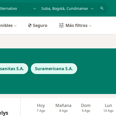
dad, enfermedad o nombre
p. ej. Bogotá
nibles
Seguro
Más filtros
anitas S.A.
Suramericana S.A.
Hoy
Mañana
Dom
Lun
7 Ago
8 Ago
9 Ago
10 Ago
elys