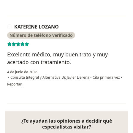
KATERINE LOZANO
K
Número de teléfono verificado
Excelente médico, muy buen trato y muy
acertado con tratamiento.
4 de junio de 2026
•
Consulta Integral y Alternativa Dr. Javier Llerena
•
Cita primera vez
•
en opinión del usuario KATERINE LOZANO
Reportar
¿Te ayudan las opiniones a decidir qué
especialistas visitar?