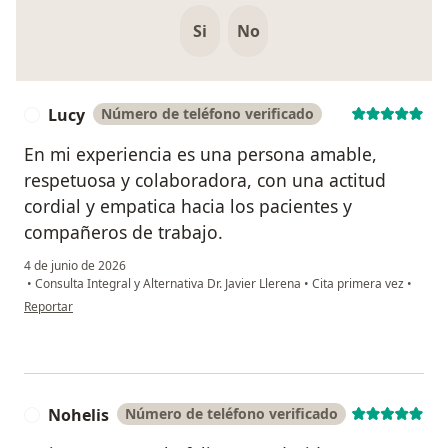
Si
No
Lucy
Número de teléfono verificado
L
En mi experiencia es una persona amable,
respetuosa y colaboradora, con una actitud
cordial y empatica hacia los pacientes y
compañeros de trabajo.
4 de junio de 2026
•
Consulta Integral y Alternativa Dr. Javier Llerena
•
Cita primera vez
•
en opinión del usuario Lucy
Reportar
Nohelis
Número de teléfono verificado
N