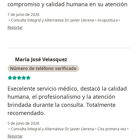
compromiso y calidad humana en su atención
7 de junio de 2026
•
Consulta Integral y Alternativa Dr. Javier Llerena
•
Acupuntura
•
en opinión del usuario Daniela Caro
Reportar
María José Velasquez
M
Número de teléfono verificado
Execelente servicio médico, destacó la calidad
humana, el profesionalismo y la atención
brindada durante la consulta. Totalmente
recomendado.
5 de junio de 2026
•
Consulta Integral y Alternativa Dr. Javier Llerena
•
Cita primera vez
•
en opinión del usuario María José Velasquez
Reportar