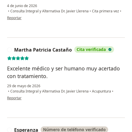
4 de junio de 2026
•
Consulta Integral y Alternativa Dr. Javier Llerena
•
Cita primera vez
•
en opinión del usuario Juanita Carreño
Reportar
Martha Patricia Castaño
Cita verificada
M
Excelente médico y ser humano muy acertado
con tratamiento.
29 de mayo de 2026
•
Consulta Integral y Alternativa Dr. Javier Llerena
•
Acupuntura
•
en opinión del usuario Martha Patricia Castaño
Reportar
Esperanza
Número de teléfono verificado
E