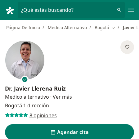
Men
¿Qué estás buscando?
Página De Inicio
Medico Alternativo
Bogotá
Javier 
Cambiar de 
Dr.
Javier Llerena Ruiz
sobre las especializaciones
Medico alternativo
·
Ver más
Bogotá
1 dirección
8 opiniones
Agendar cita