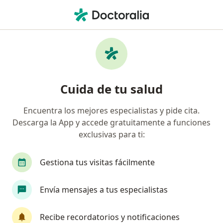
Men
Medico Alternativo • Pereira, Risaralda
Filtros
Seguro
Mapa
Médicos alternativos en Pereira
Cuida de tu salud
Encuentra los mejores especialistas y pide cita.
¿Cuál es tu compañía aseguradora?
Descarga la App y accede gratuitamente a funciones
exclusivas para ti:
Gestiona tus visitas fácilmente
Envía mensajes a tus especialistas
Recibe recordatorios y notificaciones
Destacado