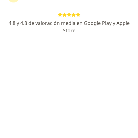
Dra. Laura Largo Puentes
·
Ver más
Médica alternativa, Terapeuta complementaria
68 opiniones
4.8 y 4.8 de valoración media en Google Play y Apple
Store
Medicina Integrativa
Master en medicina integrativa Universidad TECH
Empatía, experticia
Dirección
En línea
Canorá medical Cra. 11 Bis #1a-23, Popular Modelo, Pereira, Risaralda, Pereira
•
Mapa
Consulta privada Doctora Laura Largo Puentes
Sueroterapia
$ 350.000
Este especialista no ofrece reserva de cita en línea en esta dirección.
Solicita una cita