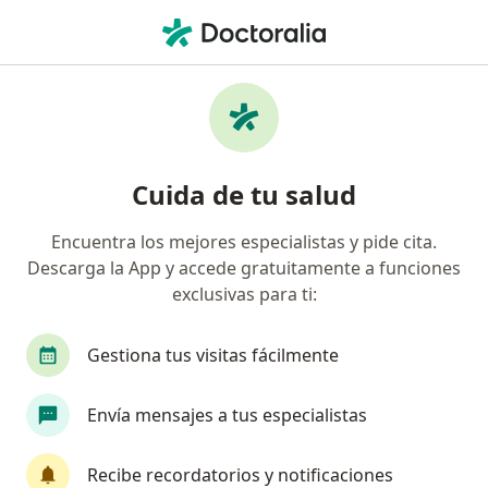
Men
Trastorno De Ansiedad • Pereira, Risaralda
Filtros
• 1
Seguro
Mapa
Especialistas en Trastorno de ansiedad en
Cuida de tu salud
Pereira
Encuentra los mejores especialistas y pide cita.
Descarga la App y accede gratuitamente a funciones
¿Qué especialidad estás buscando?
exclusivas para ti:
Psicólogo
Médico general
Medico alterna
Gestiona tus visitas fácilmente
Envía mensajes a tus especialistas
Recibe recordatorios y notificaciones