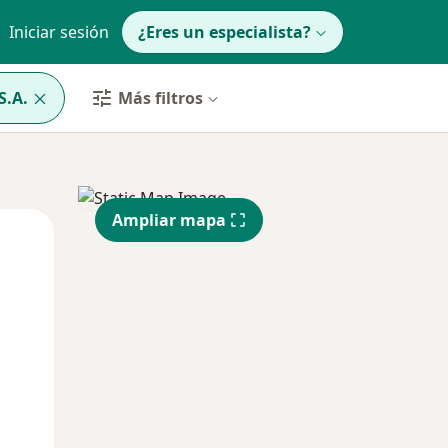
Iniciar sesión
¿Eres un especialista?
S.A.
Más filtros
Ampliar mapa
Mar
Mié
Jue
11 Ago
12 Ago
13 Ago