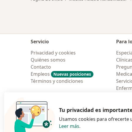
Servicio
Para l
Privacidad y cookies
Especia
Quiénes somos
Clínica
Contacto
Pregun
Empleos
Medic
Nuevas posiciones
Términos y condiciones
Servici
Enfer
Pregun
Aplicac
Tu privacidad es important
Usamos cookies para ofrecerte u
Leer más
.
se abre en una n
se abre 
s
Polska
,
Türkiye
,
España
,