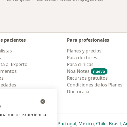
os pacientes
Para profesionales
listas
Planes y precios
s
Para doctores
ta al Experto
Para clinicas
amentos
Noa Notes
nuevo
os
Recursos gratuitos
medades
Condiciones de los Planes
tas Frecuentes
Doctoralia
ión para móvil
e
na mejor experiencia.
ueva pestaña
en una nueva pestaña
e abre en una nueva pestaña
se abre en una nueva pestaña
se abre en una nueva pestaña
se abre en una nueva pestaña
se abre en una nueva p
se abre en una
se abre e
se
Italia
,
Deutschland
,
Česko
,
Portugal
,
México
,
Chile
,
Brasil
,
A