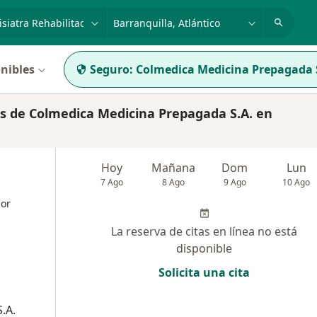
dad, enfermedad o nombre
p. ej. Bogotá
nibles
Seguro:
Colmedica Medicina Prepagada 
s de Colmedica Medicina Prepagada S.A. en
Hoy
Mañana
Dom
Lun
7 Ago
8 Ago
9 Ago
10 Ago
dor
La reserva de citas en línea no está
disponible
Solicita una cita
.A.