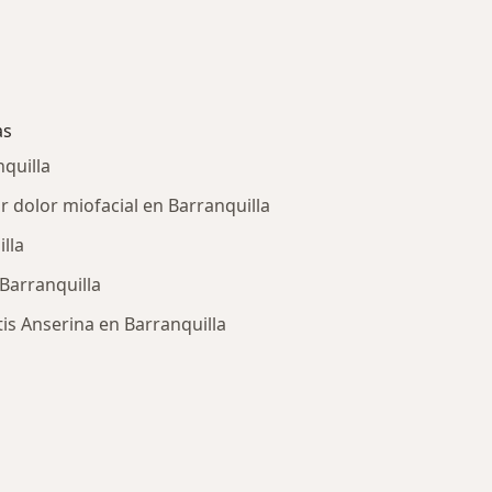
as
nquilla
 dolor miofacial en Barranquilla
lla
 Barranquilla
is Anserina en Barranquilla
ría: Enfermedades más tratadas
e ciudad