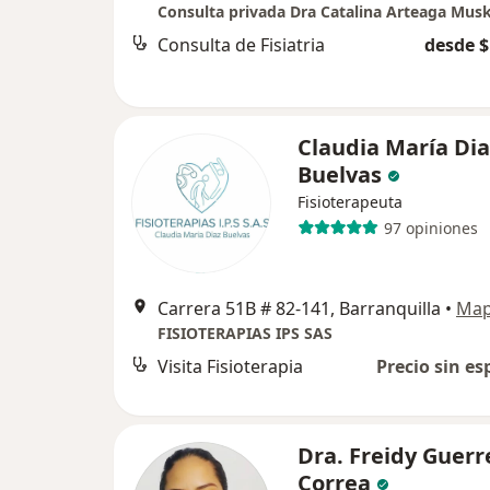
Consulta privada Dra Catalina Arteaga Mus
Consulta de Fisiatria
desde $
Claudia María Dia
Buelvas
Fisioterapeuta
97 opiniones
Carrera 51B # 82-141, Barranquilla
•
Ma
FISIOTERAPIAS IPS SAS
Visita Fisioterapia
Precio sin es
Dra. Freidy Guerr
Correa