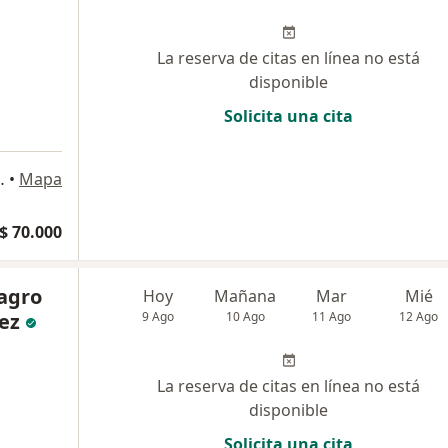
La reserva de citas en línea no está
disponible
Solicita una cita
o, Colombia, Barranquilla
•
Mapa
$ 70.000
lagro
Hoy
Mañana
Mar
Mié
ez
9 Ago
10 Ago
11 Ago
12 Ago
La reserva de citas en línea no está
disponible
Solicita una cita