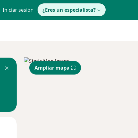
Iniciar sesión
¿Eres un especialista?
Ampliar mapa
Jue
Vie
Sáb
13 Ago
14 Ago
15 Ago