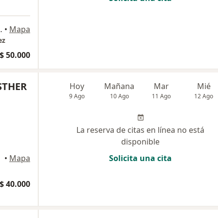
io 402, Barranquilla
•
Mapa
ez
$ 50.000
STHER
Hoy
Mañana
Mar
Mié
9 Ago
10 Ago
11 Ago
12 Ago
La reserva de citas en línea no está
disponible
•
Mapa
Solicita una cita
$ 40.000