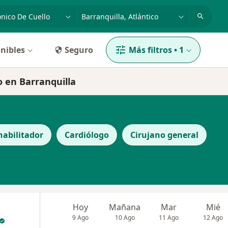
dad, enfermedad o nombre
p. ej. Bogotá
nibles
Seguro
Más filtros
•
1
o en Barranquilla
habilitador
Cardiólogo
Cirujano general
Hoy
Mañana
Mar
Mié
9 Ago
10 Ago
11 Ago
12 Ago