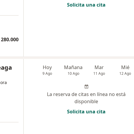
Solicita una cita
 280.000
eaga
Hoy
Mañana
Mar
Mié
9 Ago
10 Ago
11 Ago
12 Ago
dora
La reserva de citas en línea no está
disponible
Solicita una cita