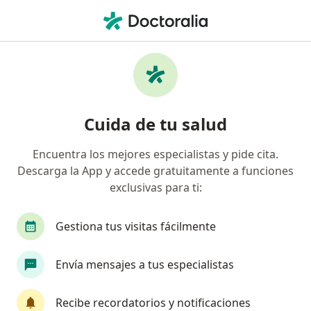
Men
Ortopedista Y Traumatólogo • Barranquilla, Atlántico
Filtros
Seguro:
Colmedica Medicina P
Ortopedistas y traumatólogos
Cuida de tu salud
recomendados de Colmedica Medicina
Prepagada S.A. en Barranquilla
Encuentra los mejores especialistas y pide cita.
Descarga la App y accede gratuitamente a funciones
exclusivas para ti:
Gestiona tus visitas fácilmente
Envía mensajes a tus especialistas
Destacado
Recibe recordatorios y notificaciones
Dr. Juan Reátiga Aguilar