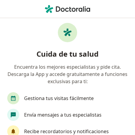
Men
Médico Fisiatra Rehabilitador • San Fernando, Cali, Valle del Cauca
Filtros
Seguro
Mapa
Médicos rehabilitadores en San Fernando,
Cuida de tu salud
Cali
Encuentra los mejores especialistas y pide cita.
Descarga la App y accede gratuitamente a funciones
¿Cuál es tu compañía aseguradora?
exclusivas para ti:
Coomeva Medicina Prepagada S.A.
Pan Americ
Gestiona tus visitas fácilmente
Envía mensajes a tus especialistas
Recibe recordatorios y notificaciones