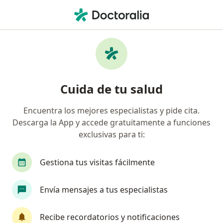
Men
Médico Fisiatra Rehabilitador • San Nicolas, Cali, Valle del Cauca
Filtros
Seguro
Mapa
Médicos rehabilitadores en San Nicolas, Cali
Cuida de tu salud
Encuentra los mejores especialistas y pide cita.
¿Cuál es tu compañía aseguradora?
Descarga la App y accede gratuitamente a funciones
Coomeva Medicina Prepagada S.A.
Pan Americ
exclusivas para ti:
Gestiona tus visitas fácilmente
Envía mensajes a tus especialistas
Recibe recordatorios y notificaciones