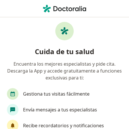
Men
Médico General • Bogotá, Cundinamarca
Búsquedas relacionadas
Enfermedades más tratadas
Obesidad en Bogotá
Cuida de tu salud
Dolor de cabeza en Bogotá
Encuentra los mejores especialistas y pide cita.
Hipertensión arterial en Bogotá
Descarga la App y accede gratuitamente a funciones
Dolor articular en Bogotá
exclusivas para ti:
Gripe en Bogotá
Gestiona tus visitas fácilmente
Ver más (15)
Más en esta categoría: Enfermedades más tr
Envía mensajes a tus especialistas
Página De Inicio
Médico General
Bogotá
Recibe recordatorios y notificaciones