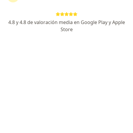
Colpatria
Cambiar de ciudad
4.8 y 4.8 de valoración media en Google Play y Apple
Store
No hemos encontrado ningún Médico
general en Bogotá, Cundinamarca