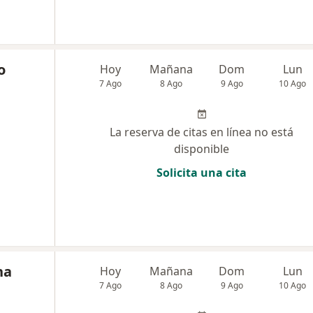
o
Hoy
Mañana
Dom
Lun
7 Ago
8 Ago
9 Ago
10 Ago
La reserva de citas en línea no está
disponible
Solicita una cita
na
Hoy
Mañana
Dom
Lun
7 Ago
8 Ago
9 Ago
10 Ago