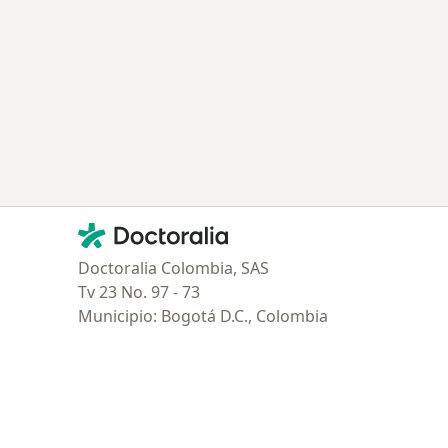
lud S.A.S.
r de ciudad
Contacto
Doctoralia - Página de inicio
Doctoralia Colombia, SAS
Tv 23 No. 97 - 73
Municipio: Bogotá D.C., Colombia