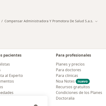
ialistas de Compensar Administradora Y Promotora De Sa
Compensar Administradora Y Promotora De Salud S.a.s.
udad
ambiar de ciudad
Cambia
os pacientes
Para profesionales
listas
Planes y precios
s
Para doctores
ta al Experto
Para clinicas
amentos
Noa Notes
nuevo
os
Recursos gratuitos
medades
Condiciones de los Planes
tas Frecuentes
Doctoralia
ión para móvil