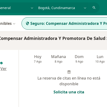
dad, enfermedad o nombre
p. ej. Bogotá
nibles
Seguro:
Compensar Administradora Y Pr
ompensar Administradora Y Promotora De Salud S
Hoy
Mañana
Dom
Lun
7 Ago
8 Ago
9 Ago
10 Ago
·
Ver
La reserva de citas en línea no está
disponible
Solicita una cita