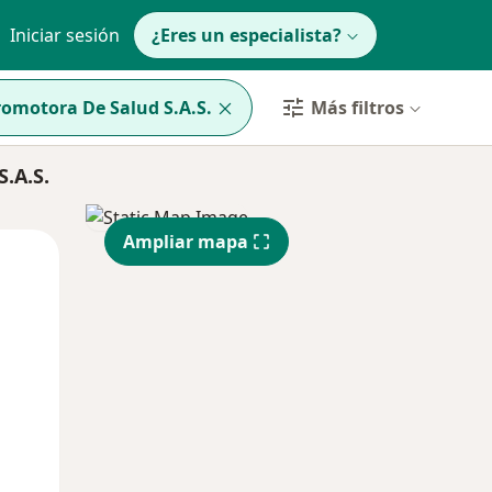
Iniciar sesión
¿Eres un especialista?
omotora De Salud S.A.S.
Más filtros
.A.S.
Ampliar mapa
Mar
Mié
Jue
11 Ago
12 Ago
13 Ago