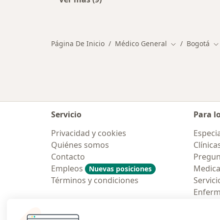
Más en esta categoría: Otros espec
Página De Inicio
Médico General
Bogotá
Cambiar de ci
C
Servicio
Para l
Privacidad y cookies
Especia
Quiénes somos
Clínica
Contacto
Pregun
Empleos
Medic
Nuevas posiciones
Términos y condiciones
Servici
Enfer
Pregun
Aplicac