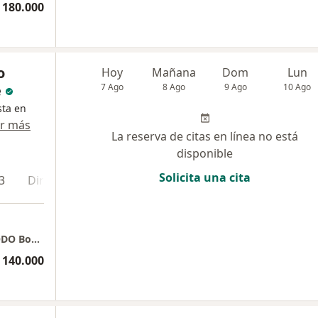
 180.000
o
Hoy
Mañana
Dom
Lun
e
7 Ago
8 Ago
9 Ago
10 Ago
sta en
r más
La reserva de citas en línea no está
disponible
Solicita una cita
3
Dirección 4
Dirección 5
Dirección 6
En lí
Consulta medica SOLO DOMICILIARIA en TODO Bogotá. Orientacion medica telefonica y por videollamada.
 140.000