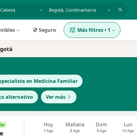
dad, enfermedad o nombre
p. ej. Bogotá
nibles
Seguro
Más filtros
•
1
ogotá
specialista en Medicina Familiar
o alternativo
Ver más
Hoy
Mañana
Dom
Lun
ia
7 Ago
8 Ago
9 Ago
10 Ago
pe