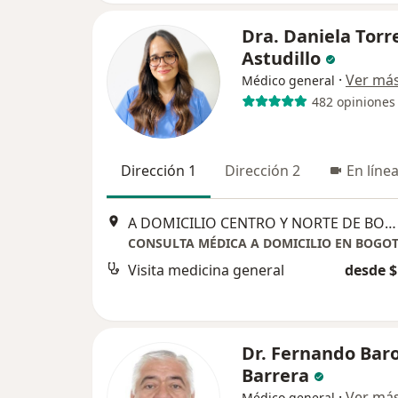
Dra. Daniela Torr
Astudillo
·
Ver má
Médico general
482 opiniones
Dirección 1
Dirección 2
En líne
A DOMICILIO CENTRO Y NORTE DE BOGOTÁ, Bogotá
CONSULTA MÉDICA A DOMICILIO EN BOGO
Visita medicina general
desde $
Dr. Fernando Bar
Barrera
·
Ver má
Médico general