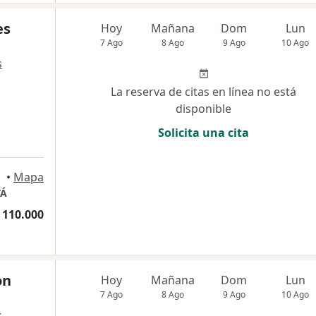
es
Hoy
Mañana
Dom
Lun
7 Ago
8 Ago
9 Ago
10 Ago
s
La reserva de citas en línea no está
disponible
Solicita una cita
a
•
Mapa
TÁ
 110.000
on
Hoy
Mañana
Dom
Lun
7 Ago
8 Ago
9 Ago
10 Ago
s