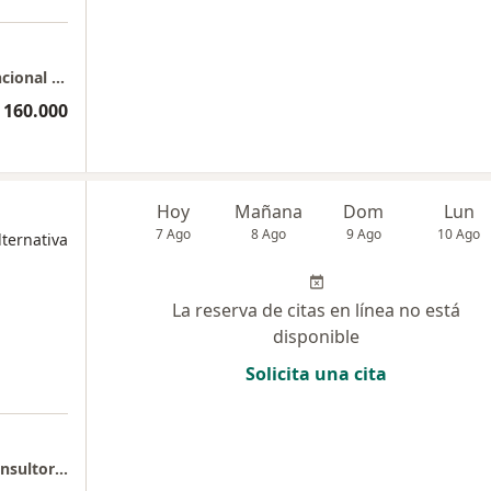
Bogotá - Consulta Domiciliaria Medicina Funcional Biorreguladora
 160.000
Hoy
Mañana
Dom
Lun
7 Ago
8 Ago
9 Ago
10 Ago
ternativa
La reserva de citas en línea no está
disponible
Solicita una cita
Clínica Palermo /Edificio de Especialistas/Consultorio 307 Norte