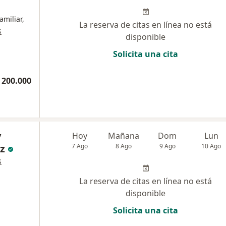
amiliar,
La reserva de citas en línea no está
s
disponible
Solicita una cita
 200.000
y
Hoy
Mañana
Dom
Lun
z
7 Ago
8 Ago
9 Ago
10 Ago
s
La reserva de citas en línea no está
disponible
Solicita una cita