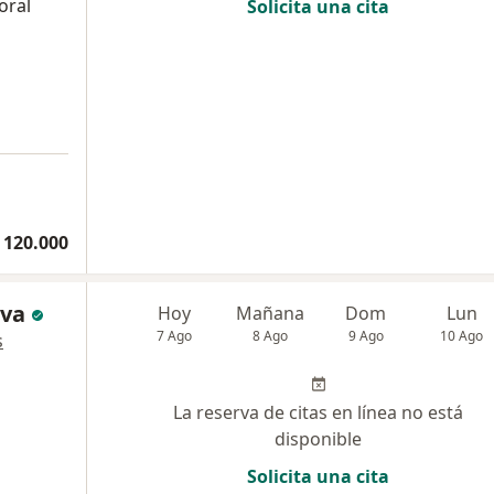
oral
Solicita una cita
 120.000
lva
Hoy
Mañana
Dom
Lun
7 Ago
8 Ago
9 Ago
10 Ago
s
La reserva de citas en línea no está
disponible
Solicita una cita
a