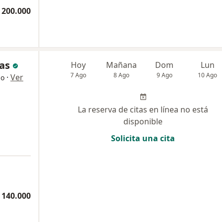
 200.000
as
Hoy
Mañana
Dom
Lun
7 Ago
8 Ago
9 Ago
10 Ago
·
Ver
go
La reserva de citas en línea no está
disponible
Solicita una cita
 140.000