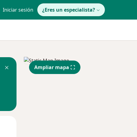
Iniciar sesión
¿Eres un especialista?
Ampliar mapa
Mar
Mié
Jue
11 Ago
12 Ago
13 Ago